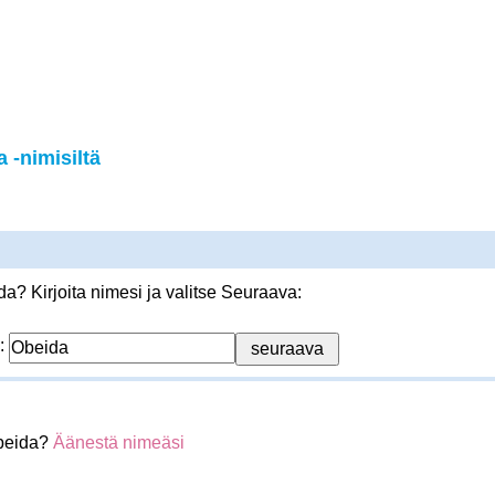
 -nimisiltä
? Kirjoita nimesi ja valitse Seuraava:
:
beida?
Äänestä nimeäsi