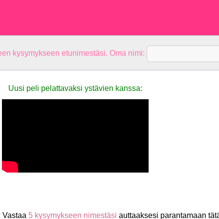
teen kysymykseen etunimestäsi. Oma nimi:
Uusi peli pelattavaksi ystävien kanssa:
? Vastaa
5 kysymykseen nimestäsi
auttaaksesi parantamaan tät