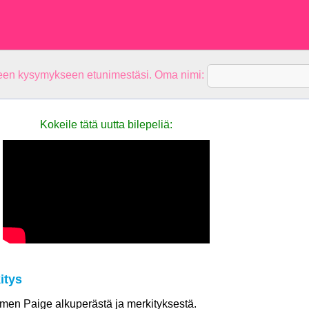
teen kysymykseen etunimestäsi. Oma nimi:
Kokeile tätä uutta bilepeliä:
itys
nimen Paige alkuperästä ja merkityksestä.