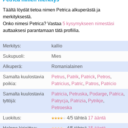
Täältä löydät tietoa nimen Petrica alkuperästä ja
merkityksestä.
Onko nimesi Petrica? Vastaa
5 kysymykseen nimestäsi
auttaaksesi parantamaan tätä profiilia.
Merkitys:
kallio
Sukupuoli:
Mies
Alkuperä:
Romanialainen
Samalta kuulostavia
Petrus
,
Patrik
,
Patrick
,
Petros
,
poikia:
Patricius
,
Patric
,
Patros
,
Patricio
Samalta kuulostavia
Patricia
,
Petruska
,
Podarge
,
Patrica
,
tyttöjä:
Patrycja
,
Patrizia
,
Pytrikje
,
Petroeska
Luokitus:
4/5 tähteä
17 ääntä