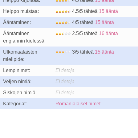
Helppo kirjoittaa:
4/5 tähteä
15 ääntä
Helppo muistaa:
4.5/5 tähteä
15 ääntä
Ääntäminen:
4/5 tähteä
15 ääntä
Ääntäminen
2.5/5 tähteä
16 ääntä
englannin kielessä:
Ulkomaalaisten
3/5 tähteä
15 ääntä
mielipide:
Lempinimet:
Ei tietoja
Veljen nimiä:
Ei tietoja
Siskojen nimiä:
Ei tietoja
Kategoriat:
Romanialaiset nimet