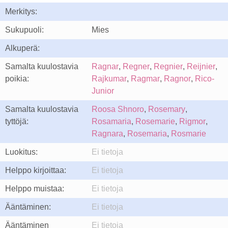
Merkitys:
Sukupuoli:
Mies
Alkuperä:
Samalta kuulostavia
Ragnar
,
Regner
,
Regnier
,
Reijnier
,
poikia:
Rajkumar
,
Ragmar
,
Ragnor
,
Rico-
Junior
Samalta kuulostavia
Roosa Shnoro
,
Rosemary
,
tyttöjä:
Rosamaria
,
Rosemarie
,
Rigmor
,
Ragnara
,
Rosemaria
,
Rosmarie
Luokitus:
Ei tietoja
Helppo kirjoittaa:
Ei tietoja
Helppo muistaa:
Ei tietoja
Ääntäminen:
Ei tietoja
Ääntäminen
Ei tietoja