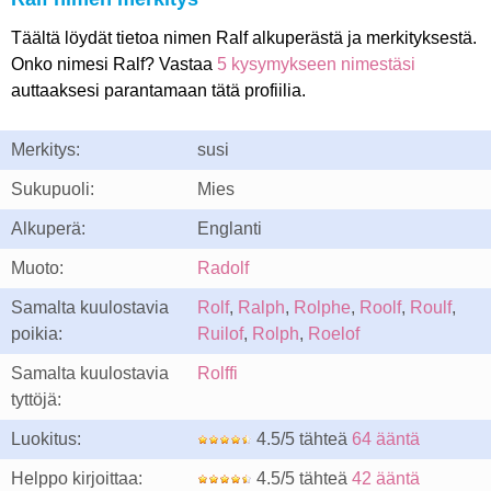
Täältä löydät tietoa nimen Ralf alkuperästä ja merkityksestä.
Onko nimesi Ralf? Vastaa
5 kysymykseen nimestäsi
auttaaksesi parantamaan tätä profiilia.
Merkitys:
susi
Sukupuoli:
Mies
Alkuperä:
Englanti
Muoto:
Radolf
Samalta kuulostavia
Rolf
,
Ralph
,
Rolphe
,
Roolf
,
Roulf
,
poikia:
Ruilof
,
Rolph
,
Roelof
Samalta kuulostavia
Rolffi
tyttöjä:
Luokitus:
4.5/5 tähteä
64 ääntä
Helppo kirjoittaa:
4.5/5 tähteä
42 ääntä