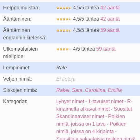
Helppo muistaa:
4.5/5 tähteä
42 ääntä
Ääntäminen:
4.5/5 tähteä
42 ääntä
Ääntäminen
4.5/5 tähteä
59 ääntä
englannin kielessä:
Ulkomaalaisten
4/5 tähteä
59 ääntä
mielipide:
Lempinimet:
Rale
Veljen nimiä:
Ei tietoja
Siskojen nimiä:
Rakel
,
Sara
,
Caroliina
,
Emilia
Kategoriat:
Lyhyet nimet
-
1-tavuiset nimet
-
R-
kirjaimella alkavat nimet
-
Suositut
Skandinaaviset nimet
-
Poikien
nimiä, joissa on 1 tavu
-
Poikien
nimiä, joissa on 4 kirjainta
-
Suosittuja saksalaisia poikien nimiä