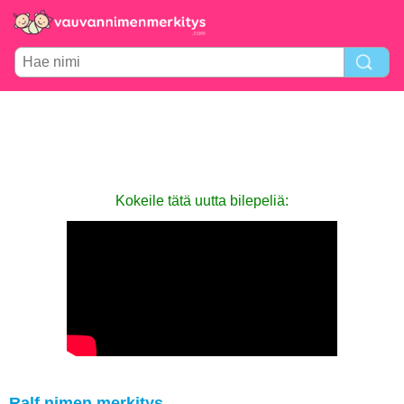
Kokeile tätä uutta bilepeliä:
Ralf nimen merkitys