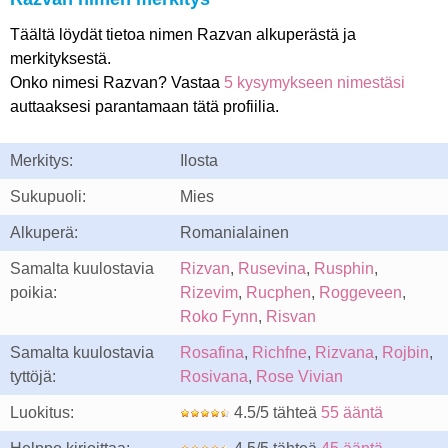
Täältä löydät tietoa nimen Razvan alkuperästä ja
merkityksestä.
Onko nimesi Razvan? Vastaa
5 kysymykseen nimestäsi
auttaaksesi parantamaan tätä profiilia.
Merkitys:
Ilosta
Sukupuoli:
Mies
Alkuperä:
Romanialainen
Samalta kuulostavia
Rizvan
,
Rusevina
,
Rusphin
,
poikia:
Rizevim
,
Rucphen
,
Roggeveen
,
Roko Fynn
,
Risvan
Samalta kuulostavia
Rosafina
,
Richfne
,
Rizvana
,
Rojbin
,
tyttöjä:
Rosivana
,
Rose Vivian
Luokitus:
4.5/5 tähteä
55 ääntä