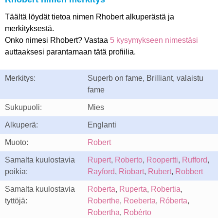
Täältä löydät tietoa nimen Rhobert alkuperästä ja
merkityksestä.
Onko nimesi Rhobert? Vastaa
5 kysymykseen nimestäsi
auttaaksesi parantamaan tätä profiilia.
Merkitys:
Superb on fame, Brilliant, valaistu
fame
Sukupuoli:
Mies
Alkuperä:
Englanti
Muoto:
Robert
Samalta kuulostavia
Rupert
,
Roberto
,
Roopertti
,
Rufford
,
poikia:
Rayford
,
Riobart
,
Rubert
,
Robbert
Samalta kuulostavia
Roberta
,
Ruperta
,
Robertia
,
tyttöjä:
Roberthe
,
Roeberta
,
Róberta
,
Robertha
,
Robèrto