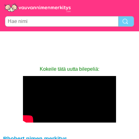
Kokeile tätä uutta bilepeliä:
Rhobert nimen merkitys