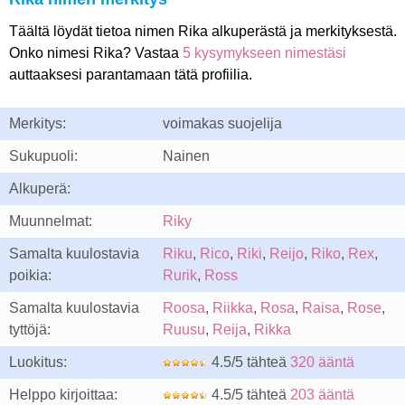
Täältä löydät tietoa nimen Rika alkuperästä ja merkityksestä.
Onko nimesi Rika? Vastaa
5 kysymykseen nimestäsi
auttaaksesi parantamaan tätä profiilia.
Merkitys:
voimakas suojelija
Sukupuoli:
Nainen
Alkuperä:
Muunnelmat:
Riky
Samalta kuulostavia
Riku
,
Rico
,
Riki
,
Reijo
,
Riko
,
Rex
,
poikia:
Rurik
,
Ross
Samalta kuulostavia
Roosa
,
Riikka
,
Rosa
,
Raisa
,
Rose
,
tyttöjä:
Ruusu
,
Reija
,
Rikka
Luokitus:
4.5/5 tähteä
320 ääntä
Helppo kirjoittaa:
4.5/5 tähteä
203 ääntä