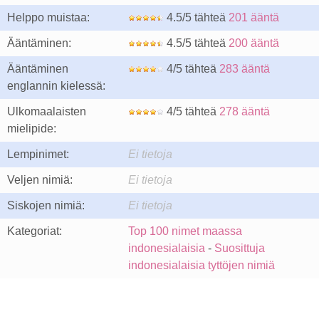
Helppo muistaa:
4.5/5 tähteä
201 ääntä
Ääntäminen:
4.5/5 tähteä
200 ääntä
Ääntäminen
4/5 tähteä
283 ääntä
englannin kielessä:
Ulkomaalaisten
4/5 tähteä
278 ääntä
mielipide:
Lempinimet:
Ei tietoja
Veljen nimiä:
Ei tietoja
Siskojen nimiä:
Ei tietoja
Kategoriat:
Top 100 nimet maassa
indonesialaisia
-
Suosittuja
indonesialaisia tyttöjen nimiä