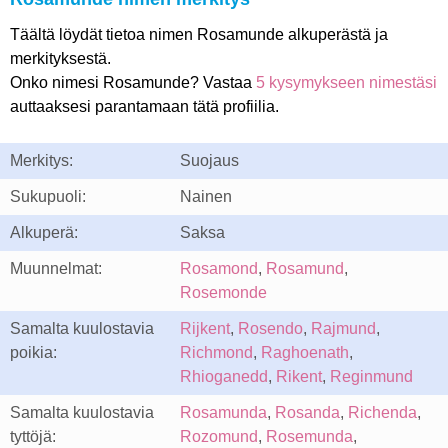
Täältä löydät tietoa nimen Rosamunde alkuperästä ja
merkityksestä.
Onko nimesi Rosamunde? Vastaa
5 kysymykseen nimestäsi
auttaaksesi parantamaan tätä profiilia.
Merkitys:
Suojaus
Sukupuoli:
Nainen
Alkuperä:
Saksa
Muunnelmat:
Rosamond
,
Rosamund
,
Rosemonde
Samalta kuulostavia
Rijkent
,
Rosendo
,
Rajmund
,
poikia:
Richmond
,
Raghoenath
,
Rhioganedd
,
Rikent
,
Reginmund
Samalta kuulostavia
Rosamunda
,
Rosanda
,
Richenda
,
tyttöjä:
Rozomund
,
Rosemunda
,