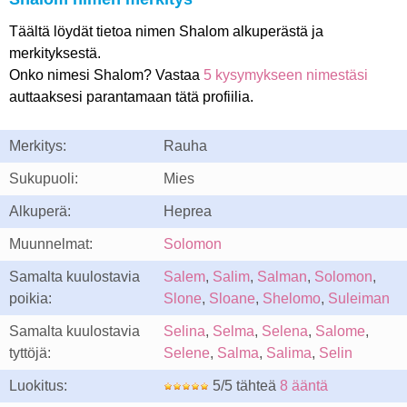
Täältä löydät tietoa nimen Shalom alkuperästä ja
merkityksestä.
Onko nimesi Shalom? Vastaa
5 kysymykseen nimestäsi
auttaaksesi parantamaan tätä profiilia.
Merkitys:
Rauha
Sukupuoli:
Mies
Alkuperä:
Heprea
Muunnelmat:
Solomon
Samalta kuulostavia
Salem
,
Salim
,
Salman
,
Solomon
,
poikia:
Slone
,
Sloane
,
Shelomo
,
Suleiman
Samalta kuulostavia
Selina
,
Selma
,
Selena
,
Salome
,
tyttöjä:
Selene
,
Salma
,
Salima
,
Selin
Luokitus:
5/5 tähteä
8 ääntä