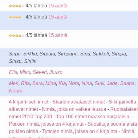
4/5 tähteä
15 ääntä
4/5 tähteä
15 ääntä
4/5 tähteä
15 ääntä
Sirpa, Sirkku, Sirpula, Sirppana, Sipa, Sirkkeli, Sirppa,
Sirtsu, Siritin
Elis
,
Miko
,
Severi
,
Juuso
Meri
,
Rita
,
Sara
,
Mina
,
Kia
,
Nora
,
Nina
,
Suvi
,
Jade
,
Saana
,
Noora
4 kirjaimiset nimet
-
Skandinavialaiset nimet
-
S-kirjaimella
alkavat nimet
-
Nimiä, jotka on vaikea lausua
-
Ruotsalaiset
nimet 2010 Top 200
-
Top 100 nimet maassa norjalaisia
-
Poikien nimiä, joissa on 4 kirjainta
-
Suosittuja suomalaisia
poikien nimiä
-
Tyttojen nimiä, joissa on 4 kirjainta
-
Nimiä,