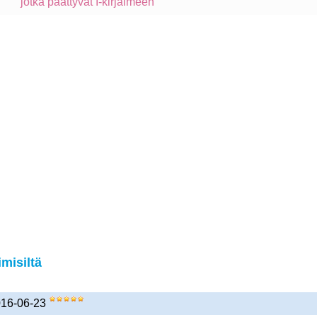
jotka päättyvät I-kirjaimeen
misiltä
2016-06-23