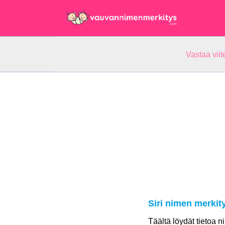
Vastaa vii
Siri nimen merkit
Täältä löydät tietoa n