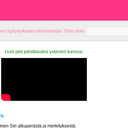
teen kysymykseen etunimestäsi. Oma nimi:
Uusi peli pelattavaksi ystävien kanssa:
ys
imen Siri alkuperästä ja merkityksestä.