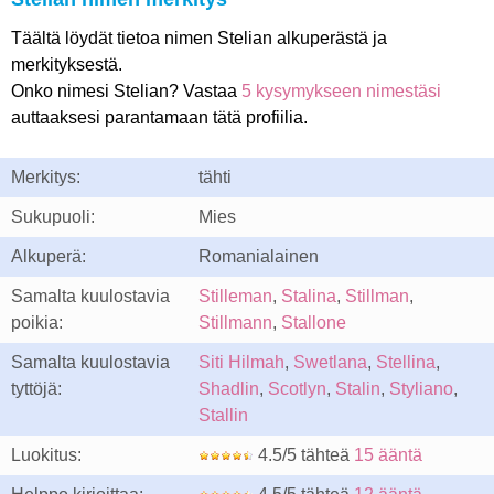
Täältä löydät tietoa nimen Stelian alkuperästä ja
merkityksestä.
Onko nimesi Stelian? Vastaa
5 kysymykseen nimestäsi
auttaaksesi parantamaan tätä profiilia.
Merkitys:
tähti
Sukupuoli:
Mies
Alkuperä:
Romanialainen
Samalta kuulostavia
Stilleman
,
Stalina
,
Stillman
,
poikia:
Stillmann
,
Stallone
Samalta kuulostavia
Siti Hilmah
,
Swetlana
,
Stellina
,
tyttöjä:
Shadlin
,
Scotlyn
,
Stalin
,
Styliano
,
Stallin
Luokitus:
4.5/5 tähteä
15 ääntä