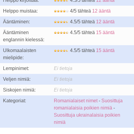
Helppo kirjoittaa:
4.5/5 tähteä
12 ääntä
Helppo muistaa:
4/5 tähteä
12 ääntä
Ääntäminen:
4.5/5 tähteä
12 ääntä
Ääntäminen
4.5/5 tähteä
15 ääntä
englannin kielessä:
Ulkomaalaisten
4.5/5 tähteä
15 ääntä
mielipide:
Lempinimet:
Ei tietoja
Veljen nimiä:
Ei tietoja
Siskojen nimiä:
Ei tietoja
Kategoriat:
Romanialaiset nimet
-
Suosittuja
romanialaisia poikien nimiä
-
Suosittuja ukrainalaisia poikien
nimiä