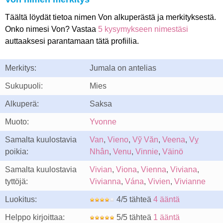
Täältä löydät tietoa nimen Von alkuperästä ja merkityksestä.
Onko nimesi Von? Vastaa
5 kysymykseen nimestäsi
auttaaksesi parantamaan tätä profiilia.
Merkitys:
Jumala on antelias
Sukupuoli:
Mies
Alkuperä:
Saksa
Muoto:
Yvonne
Samalta kuulostavia
Van
,
Vieno
,
Vỹ Văn
,
Veena
,
Vỵ
poikia:
Nhân
,
Venu
,
Vinnie
,
Väinö
Samalta kuulostavia
Vivian
,
Viona
,
Vienna
,
Viviana
,
tyttöjä:
Vivianna
,
Vána
,
Vivien
,
Vivianne
Luokitus:
4/5 tähteä
4 ääntä
Helppo kirjoittaa:
5/5 tähteä
1 ääntä