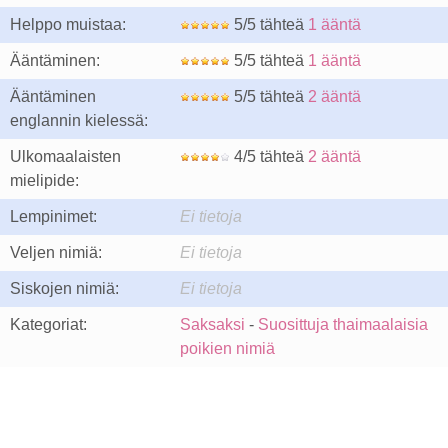
Helppo muistaa:
5/5 tähteä
1 ääntä
Ääntäminen:
5/5 tähteä
1 ääntä
Ääntäminen
5/5 tähteä
2 ääntä
englannin kielessä:
Ulkomaalaisten
4/5 tähteä
2 ääntä
mielipide:
Lempinimet:
Ei tietoja
Veljen nimiä:
Ei tietoja
Siskojen nimiä:
Ei tietoja
Kategoriat:
Saksaksi
-
Suosittuja thaimaalaisia
poikien nimiä