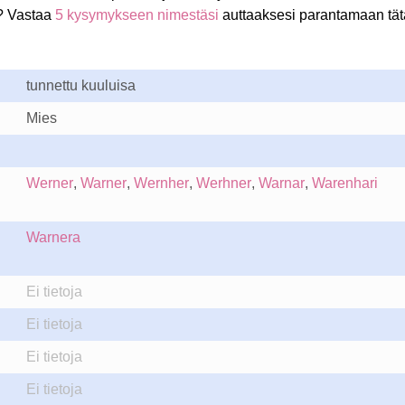
? Vastaa
5 kysymykseen nimestäsi
auttaaksesi parantamaan tät
tunnettu kuuluisa
Mies
Werner
,
Warner
,
Wernher
,
Werhner
,
Warnar
,
Warenhari
Warnera
Ei tietoja
Ei tietoja
Ei tietoja
Ei tietoja