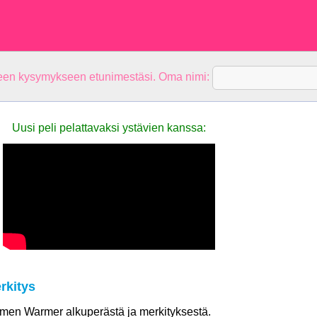
teen kysymykseen etunimestäsi. Oma nimi:
Uusi peli pelattavaksi ystävien kanssa:
rkitys
nimen Warmer alkuperästä ja merkityksestä.