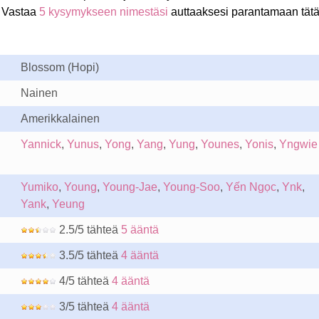
 Vastaa
5 kysymykseen nimestäsi
auttaaksesi parantamaan tät
Blossom (Hopi)
Nainen
Amerikkalainen
Yannick
,
Yunus
,
Yong
,
Yang
,
Yung
,
Younes
,
Yonis
,
Yngwie
Yumiko
,
Young
,
Young-Jae
,
Young-Soo
,
Yến Ngọc
,
Ynk
,
Yank
,
Yeung
2.5/5 tähteä
5 ääntä
3.5/5 tähteä
4 ääntä
4/5 tähteä
4 ääntä
3/5 tähteä
4 ääntä