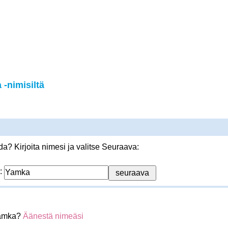
-nimisiltä
? Kirjoita nimesi ja valitse Seuraava:
:
Yamka?
Äänestä nimeäsi