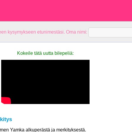
teen kysymykseen etunimestäsi. Oma nimi:
Kokeile tätä uutta bilepeliä:
kitys
nimen Yamka alkuperästä ja merkityksestä.