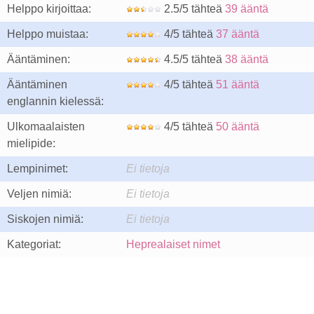
Helppo kirjoittaa:
2.5/5 tähteä
39 ääntä
Helppo muistaa:
4/5 tähteä
37 ääntä
Ääntäminen:
4.5/5 tähteä
38 ääntä
Ääntäminen
4/5 tähteä
51 ääntä
englannin kielessä:
Ulkomaalaisten
4/5 tähteä
50 ääntä
mielipide:
Lempinimet:
Ei tietoja
Veljen nimiä:
Ei tietoja
Siskojen nimiä:
Ei tietoja
Kategoriat:
Heprealaiset nimet