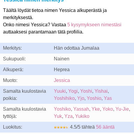
Täältä löydät tietoa nimen Yessica alkuperästä ja
merkityksestä.
Onko nimesi Yessica? Vastaa
5 kysymykseen nimestäsi
auttaaksesi parantamaan tätä profiilia.
Merkitys:
Hän odottaa Jumalaa
Sukupuoli:
Nainen
Alkuperä:
Heprea
Muoto:
Jessica
Samalta kuulostavia
Yuuki
,
Yogi
,
Yoshi
,
Yishai
,
poikia:
Yoshihiko
,
Yjo
,
Yoshio
,
Yas
Samalta kuulostavia
Yoshiko
,
Yassah
,
Yke
,
Yoko
,
Yu-Jie
,
tyttöjä:
Yuk
,
Yza
,
Yukiko
Luokitus:
4.5/5 tähteä
56 ääntä