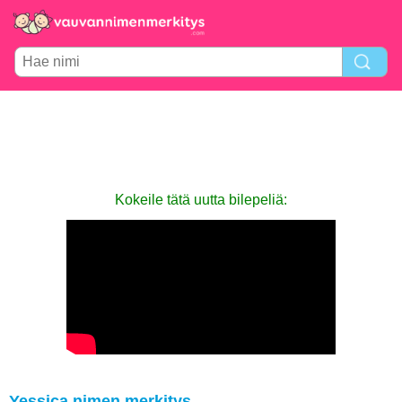
Kokeile tätä uutta bilepeliä:
Yessica nimen merkitys