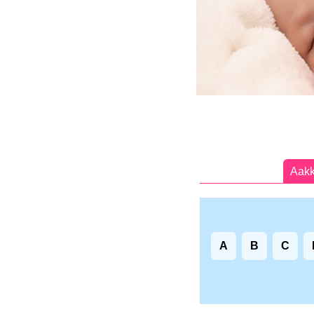
Aakk
A
B
C