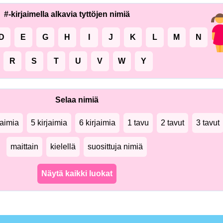
#-kirjaimella alkavia tyttöjen nimiä
D
E
G
H
I
J
K
L
M
N
R
S
T
U
V
W
Y
Selaa nimiä
jaimia
5 kirjaimia
6 kirjaimia
1 tavu
2 tavut
3 tavut
maittain
kielellä
suosittuja nimiä
Näytä kaikki luokat