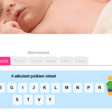
Nimi-luokat
Pituus
Tavua
Maat
Talen
Lisää
oset
#-alkuiset poikien nimet
E
G
I
J
K
L
M
N
P
R
S
T
V
Y