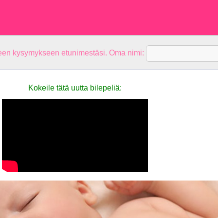
teen kysymykseen etunimestäsi. Oma nimi:
Kokeile tätä uutta bilepeliä: