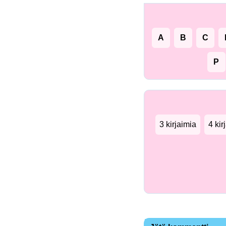
A
B
C
P
3 kirjaimia
4 kir