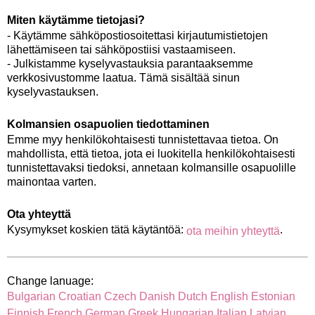
Miten käytämme tietojasi?
- Käytämme sähköpostiosoitettasi kirjautumistietojen
lähettämiseen tai sähköpostiisi vastaamiseen.
- Julkistamme kyselyvastauksia parantaaksemme
verkkosivustomme laatua. Tämä sisältää sinun
kyselyvastauksen.
Kolmansien osapuolien tiedottaminen
Emme myy henkilökohtaisesti tunnistettavaa tietoa. On
mahdollista, että tietoa, jota ei luokitella henkilökohtaisesti
tunnistettavaksi tiedoksi, annetaan kolmansille osapuolille
mainontaa varten.
Ota yhteyttä
Kysymykset koskien tätä käytäntöä:
.
ota meihin yhteyttä
Change lanuage:
Bulgarian
Croatian
Czech
Danish
Dutch
English
Estonian
Finnish
French
German
Greek
Hungarian
Italian
Latvian