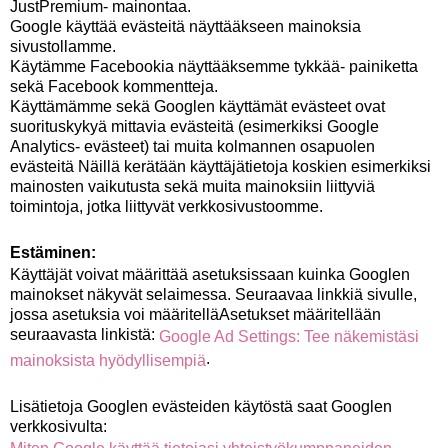
JustPremium- mainontaa.
Google käyttää evästeitä näyttääkseen mainoksia
sivustollamme.
Käytämme Facebookia näyttääksemme tykkää- painiketta
sekä Facebook kommentteja.
Käyttämämme sekä Googlen käyttämät evästeet ovat
suorituskykyä mittavia evästeitä (esimerkiksi Google
Analytics- evästeet) tai muita kolmannen osapuolen
evästeitä Näillä kerätään käyttäjätietoja koskien esimerkiksi
mainosten vaikutusta sekä muita mainoksiin liittyviä
toimintoja, jotka liittyvät verkkosivustoomme.
Estäminen:
Käyttäjät voivat määrittää asetuksissaan kuinka Googlen
mainokset näkyvät selaimessa. Seuraavaa linkkiä sivulle,
jossa asetuksia voi määritelläAsetukset määritellään
seuraavasta linkistä:
Google Ad Settings: Tee näkemistäsi
.
mainoksista hyödyllisempiä
Lisätietoja Googlen evästeiden käytöstä saat Googlen
verkkosivulta: