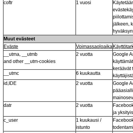
coftr
1 vuosi
Käytetää
evästekäy
piilottam
jälkeen, 
hyväksyny
Muut evästeet
Eväste
Voimassaoloaika
Käyttötar
__utma, __utmb
2 vuotta
Google An
and other __utm-cookies
käyttämät
keräävät t
__utmc
6 kuukautta
käyttäjist
id,IDE
2 vuotta
Google A
pääasiall
mainosev
datr
2 vuotta
Facebooki
ja yksityi
c_user
1 kuukausi /
Facebook
istunto
todentam