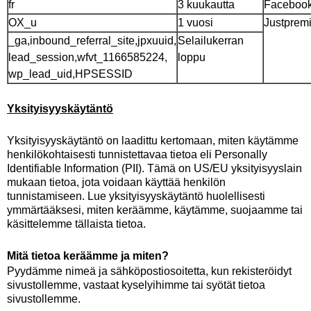
fr
3 kuukautta
Facebook
OX_u
1 vuosi
Justprem
_ga,inbound_referral_site,jpxuuid,
Selailukerran
lead_session,wfvt_1166585224,
loppu
wp_lead_uid,HPSESSID
Yksityisyyskäytäntö
Yksityisyyskäytäntö on laadittu kertomaan, miten käytämme
henkilökohtaisesti tunnistettavaa tietoa eli Personally
Identifiable Information (PII). Tämä on US/EU yksityisyyslain
mukaan tietoa, jota voidaan käyttää henkilön
tunnistamiseen. Lue yksityisyyskäytäntö huolellisesti
ymmärtääksesi, miten keräämme, käytämme, suojaamme tai
käsittelemme tällaista tietoa.
Mitä tietoa keräämme ja miten?
Pyydämme nimeä ja sähköpostiosoitetta, kun rekisteröidyt
sivustollemme, vastaat kyselyihimme tai syötät tietoa
sivustollemme.