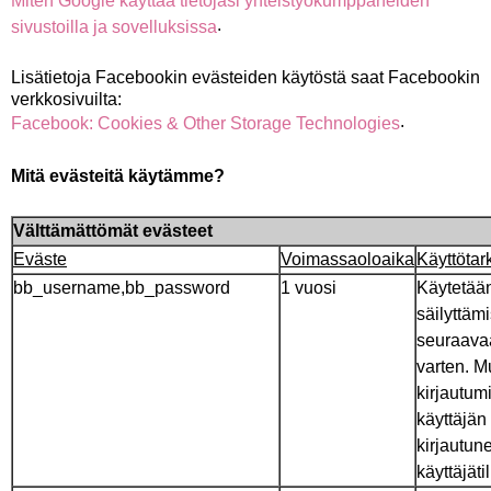
Miten Google käyttää tietojasi yhteistyökumppaneiden
.
sivustoilla ja sovelluksissa
Lisätietoja Facebookin evästeiden käytöstä saat Facebookin
verkkosivuilta:
.
Facebook: Cookies & Other Storage Technologies
Mitä evästeitä käytämme?
Välttämättömät evästeet
Eväste
Voimassaoloaika
Käyttötar
bb_username,bb_password
1 vuosi
Käytetää
säilyttäm
seuraavaa
varten. M
kirjautumi
käyttäjän
kirjautun
käyttäjätil