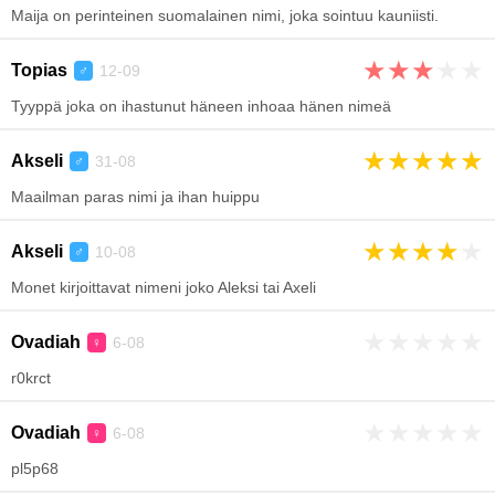
Maija on perinteinen suomalainen nimi, joka sointuu kauniisti.
★
★
★
★
★
Topias
12-09
♂
Tyyppä joka on ihastunut häneen inhoaa hänen nimeä
★
★
★
★
★
Akseli
31-08
♂
Maailman paras nimi ja ihan huippu
★
★
★
★
★
Akseli
10-08
♂
Monet kirjoittavat nimeni joko Aleksi tai Axeli
★
★
★
★
★
Ovadiah
6-08
♀
r0krct
★
★
★
★
★
Ovadiah
6-08
♀
pl5p68