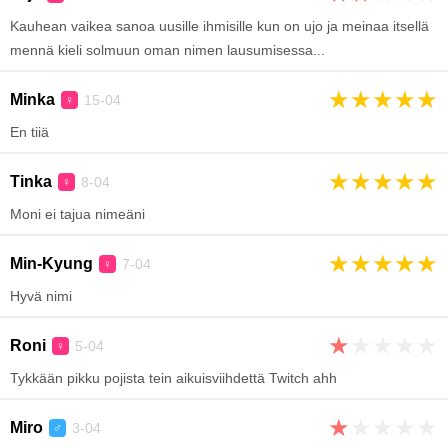
Kauhean vaikea sanoa uusille ihmisille kun on ujo ja meinaa itsellä
mennä kieli solmuun oman nimen lausumisessa...
★
★
★
★
★
Minka
15-04
♀
En tiiä
★
★
★
★
★
Tinka
8-04
♀
Moni ei tajua nimeäni
★
★
★
★
★
Min-Kyung
7-04
♀
Hyvä nimi
★
★
★
★
★
Roni
5-04
♀
Tykkään pikku pojista tein aikuisviihdettä Twitch ahh
★
★
★
★
★
Miro
3-04
♂