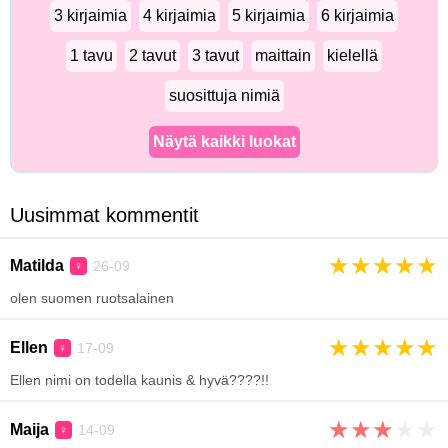
3 kirjaimia
4 kirjaimia
5 kirjaimia
6 kirjaimia
1 tavu
2 tavut
3 tavut
maittain
kielellä
suosittuja nimiä
Näytä kaikki luokat
Uusimmat kommentit
★
★
★
★
★
Matilda
26-09
♀
olen suomen ruotsalainen
★
★
★
★
★
Ellen
17-09
♀
Ellen nimi on todella kaunis & hyvä????!!
★
★
★
★
★
Maija
14-09
♀