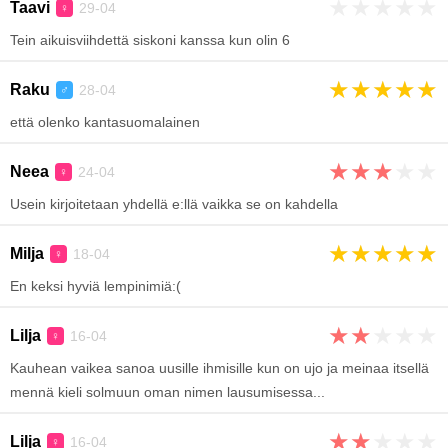
★
★
★
★
★
Taavi
29-04
♀
Tein aikuisviihdettä siskoni kanssa kun olin 6
★
★
★
★
★
Raku
28-04
♂
että olenko kantasuomalainen
★
★
★
★
★
Neea
24-04
♀
Usein kirjoitetaan yhdellä e:llä vaikka se on kahdella
★
★
★
★
★
Milja
18-04
♀
En keksi hyviä lempinimiä:(
★
★
★
★
★
Lilja
16-04
♀
Kauhean vaikea sanoa uusille ihmisille kun on ujo ja meinaa itsellä
mennä kieli solmuun oman nimen lausumisessa...
★
★
★
★
★
Lilja
16-04
♀