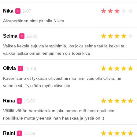
★
★
★
★
★
Nika
2-07
♀
Alkuperäinen nimi piti olla Nikita
★
★
★
★
★
Selma
26-06
♀
Vaikea keksiä sujuvia lempinimiä, jos joku selma täällä keksii tai
vaikka laittaa oman lempinimen ois toosi kiva
★
★
★
★
★
Olivia
15-06
♀
Kaveri sano et tykkään oliiveist nii miu nimi vois olla Olivia, nii
vaihoin sit. Tykkään myös oliiveista.
★
★
★
★
★
Riina
15-06
♀
Välillä vähän harmittaa kun joku sanoo että ihan ripuli nimi
ripulilikalle mutta yleensä ihan hauskaa ja lystiä on :)
★
★
★
★
★
Raini
13-06
♀