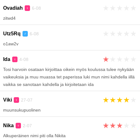
★
★
★
★
★
Ovadiah
6-08
♀
zitwd4
★
★
★
★
★
Utz5Rq
6-08
♂
o1aw2v
★
★
★
★
★
Ida
4-08
♀
Tosi harvoin osataan kirjoittaa oikein myös koulussa tulee nykyään
vaikeuksia ja muu muassa tet paperissa luki mun nimi kahdella iillä
vaikka se sanotaan kahdella ja kirjoitetaan ida
★
★
★
★
★
Viki
27-07
♀
muunsukupuolinen
★
★
★
★
★
Nika
2-07
♀
Alkuperäinen nimi piti olla Nikita