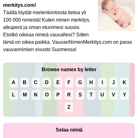
merkitys.com!
Täältä löydät mielenkiintoista tietoa yli
100 000 nimestä! Kuten nimen merkitys,
alkuperä ja oman etunimesi suosio.
Etsitkö oikeaa nimeä vauvallesi? Sitten
tämä on oikea paikka. VauvanNimenMerkitys.com on paras
vauvannimien sivusto Suomessa!
Browse names by letter
A
B
C
D
E
F
G
H
I
J
K
L
M
N
O
P
R
S
T
U
V
Y
Z
Selaa nimiä