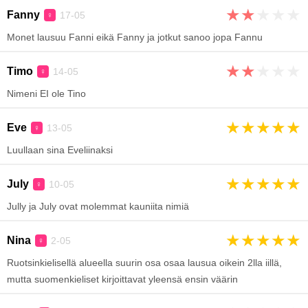
★
★
★
★
★
Fanny
17-05
♀
Monet lausuu Fanni eikä Fanny ja jotkut sanoo jopa Fannu
★
★
★
★
★
Timo
14-05
♀
Nimeni EI ole Tino
★
★
★
★
★
Eve
13-05
♀
Luullaan sina Eveliinaksi
★
★
★
★
★
July
10-05
♀
Jully ja July ovat molemmat kauniita nimiä
★
★
★
★
★
Nina
2-05
♀
Ruotsinkielisellä alueella suurin osa osaa lausua oikein 2lla iillä,
mutta suomenkieliset kirjoittavat yleensä ensin väärin