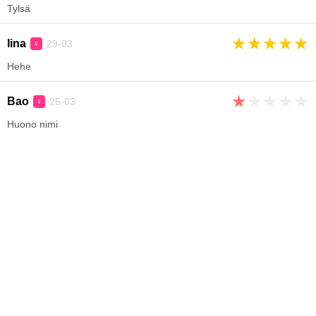
Tylsä
★
★
★
★
★
Iina
29-03
♀
Hehe
★
★
★
★
★
Bao
25-03
♀
Huono nimi