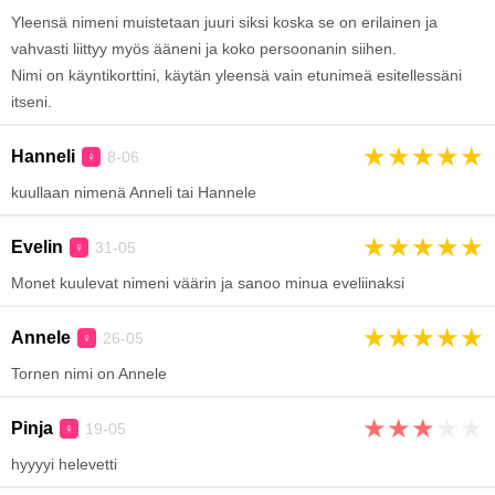
Yleensä nimeni muistetaan juuri siksi koska se on erilainen ja
vahvasti liittyy myös ääneni ja koko persoonanin siihen.
Nimi on käyntikorttini, käytän yleensä vain etunimeä esitellessäni
itseni.
★
★
★
★
★
Hanneli
8-06
♀
kuullaan nimenä Anneli tai Hannele
★
★
★
★
★
Evelin
31-05
♀
Monet kuulevat nimeni väärin ja sanoo minua eveliinaksi
★
★
★
★
★
Annele
26-05
♀
Tornen nimi on Annele
★
★
★
★
★
Pinja
19-05
♀
hyyyyi helevetti