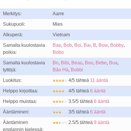
Merkitys:
Aarre
Sukupuoli:
Mies
Alkuperä:
Vietnam
Samalta kuulostavia
Bae
,
Bob
,
Boi
,
Bai
,
B
,
Bow
,
Bobby
,
poikia:
Bobo
Samalta kuulostavia
Bo
,
Bibi
,
Beau
,
Boo
,
Bebe
,
Bua
,
tyttöjä:
Bảo Hà
,
Bobbi
Luokitus:
4/5 tähteä
11 ääntä
Helppo kirjoittaa:
4/5 tähteä
6 ääntä
Helppo muistaa:
3.5/5 tähteä
6 ääntä
Ääntäminen:
3/5 tähteä
6 ääntä
Ääntäminen
2.5/5 tähteä
9 ääntä
englannin kielessä: