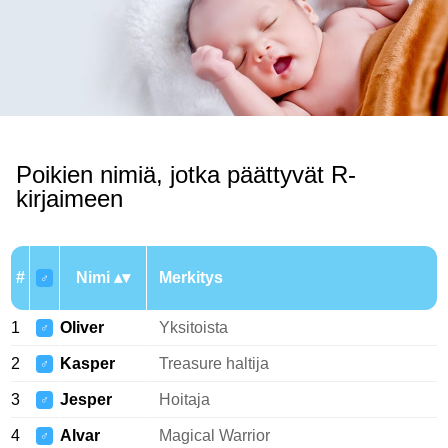
Poikien nimiä, jotka päättyvät R-
kirjaimeen
#
Nimi
Merkitys
♂
1
Oliver
Yksitoista
♂
2
Kasper
Treasure haltija
♂
3
Jesper
Hoitaja
♂
4
Alvar
Magical Warrior
♂