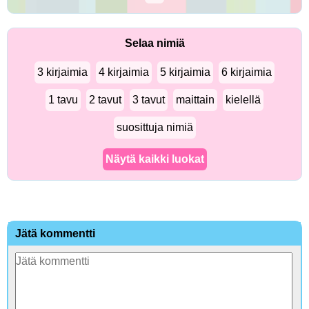
Selaa nimiä
3 kirjaimia
4 kirjaimia
5 kirjaimia
6 kirjaimia
1 tavu
2 tavut
3 tavut
maittain
kielellä
suosittuja nimiä
Näytä kaikki luokat
Jätä kommentti