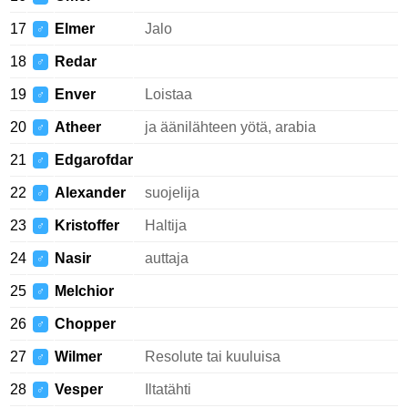
17
Elmer
Jalo
♂
18
Redar
♂
19
Enver
Loistaa
♂
20
Atheer
ja äänilähteen yötä, arabia
♂
21
Edgarofdar
♂
22
Alexander
suojelija
♂
23
Kristoffer
Haltija
♂
24
Nasir
auttaja
♂
25
Melchior
♂
26
Chopper
♂
27
Wilmer
Resolute tai kuuluisa
♂
28
Vesper
Iltatähti
♂