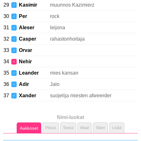
29
Kasimir
muunnos Kazimierz
♂
30
Per
rock
♂
31
Aleser
leijona
♂
32
Casper
rahastonhoitaja
♂
33
Orvar
♂
34
Nehir
♀
35
Leander
mies kansan
♂
36
Adir
Jalo
♂
37
Xander
suojelija miesten afweerder
♂
Nimi-luokat
Aakkoset
Pituus
Tavua
Maat
Talen
Lisää