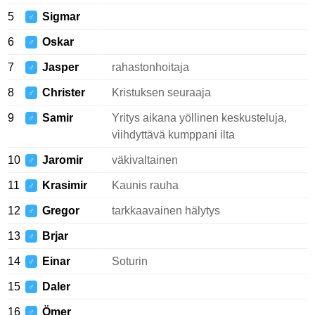
5
Sigmar
♂
6
Oskar
♂
7
Jasper
rahastonhoitaja
♂
8
Christer
Kristuksen seuraaja
♂
9
Samir
Yritys aikana yöllinen keskusteluja,
♂
viihdyttävä kumppani ilta
10
Jaromir
väkivaltainen
♂
11
Krasimir
Kaunis rauha
♂
12
Gregor
tarkkaavainen hälytys
♂
13
Brjar
♂
14
Einar
Soturin
♂
15
Daler
♂
16
Ömer
♂