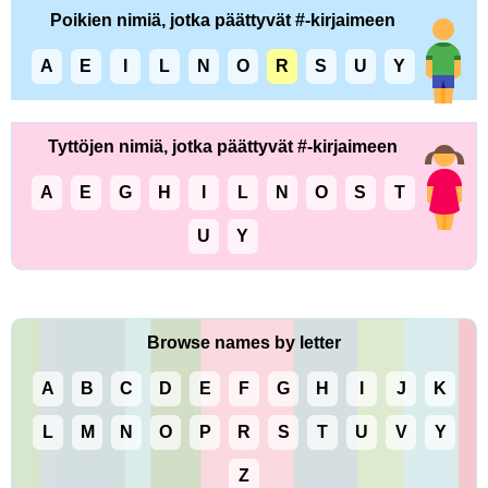
Poikien nimiä, jotka päättyvät #-kirjaimeen
A
E
I
L
N
O
R
S
U
Y
Tyttöjen nimiä, jotka päättyvät #-kirjaimeen
A
E
G
H
I
L
N
O
S
T
U
Y
Browse names by letter
A
B
C
D
E
F
G
H
I
J
K
L
M
N
O
P
R
S
T
U
V
Y
Z