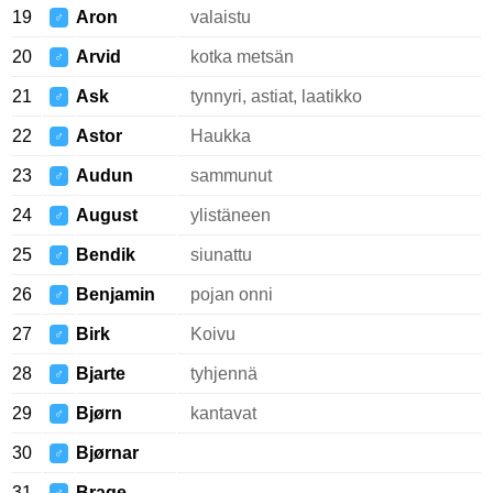
19
Aron
valaistu
♂
20
Arvid
kotka metsän
♂
21
Ask
tynnyri, astiat, laatikko
♂
22
Astor
Haukka
♂
23
Audun
sammunut
♂
24
August
ylistäneen
♂
25
Bendik
siunattu
♂
26
Benjamin
pojan onni
♂
27
Birk
Koivu
♂
28
Bjarte
tyhjennä
♂
29
Bjørn
kantavat
♂
30
Bjørnar
♂
31
Brage