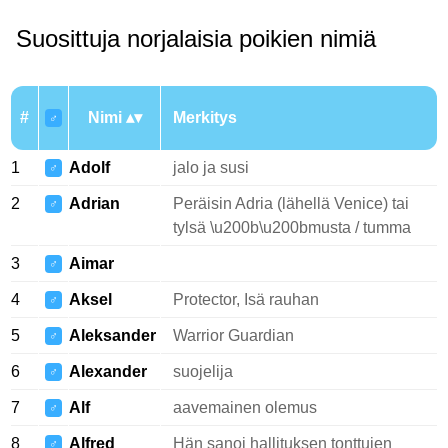
Suosittuja norjalaisia poikien nimiä
#
Nimi
Merkitys
♂
1
Adolf
jalo ja susi
♂
2
Adrian
Peräisin Adria (lähellä Venice) tai
♂
tylsä \u200b\u200bmusta / tumma
3
Aimar
♂
4
Aksel
Protector, Isä rauhan
♂
5
Aleksander
Warrior Guardian
♂
6
Alexander
suojelija
♂
7
Alf
aavemainen olemus
♂
8
Alfred
Hän sanoi hallituksen tonttujen
♂