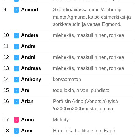
9
Amund
Skandinaviassa nimi. Vanhempi
♂
muoto Agmund, katso esimerkiksi-ja
sorkkataudin ja vertaa Egmond.
10
Anders
miehekäs, maskuliininen, rohkea
♂
11
Andre
♂
12
André
miehekäs, maskuliininen, rohkea
♂
13
Andreas
miehekäs, maskuliininen, rohkea
♂
14
Anthony
korvaamaton
♂
15
Are
todellakin, aivan, puhdista
♂
16
Arian
Peräisin Adria (Venetsia) tylsä
♂
\u200b\u200bmusta, tumma
17
Arion
Melody
♀
18
Arne
Hän, joka hallitsee niin Eagle
♂