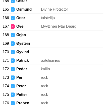
164
Oskar
♂
165
Osmund
Divine Protector
♂
166
Ottar
taistelija
♂
167
Ove
Myyttinen tytär Dearg
♀
168
Ørjan
♂
169
Øystein
♂
170
Øyvind
♂
171
Patrick
aatelismies
♂
172
Peder
kallio
♂
173
Per
rock
♂
174
Peter
rock
♂
175
Petter
rock
♂
176
Preben
rock
♂