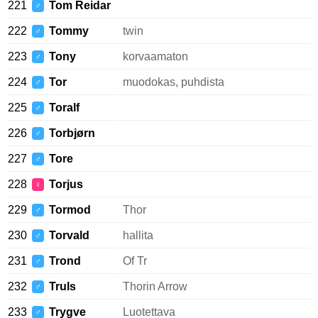
221
Tom Reidar
♂
222
Tommy
twin
♂
223
Tony
korvaamaton
♂
224
Tor
muodokas, puhdista
♂
225
Toralf
♂
226
Torbjørn
♂
227
Tore
♂
228
Torjus
♀
229
Tormod
Thor
♂
230
Torvald
hallita
♂
231
Trond
Of Tr
♂
232
Truls
Thorin Arrow
♂
233
Trygve
Luotettava
♂