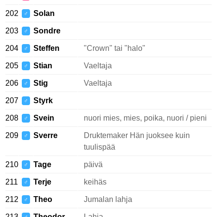
202
Solan
♂
203
Sondre
♂
204
Steffen
"Crown" tai "halo"
♂
205
Stian
Vaeltaja
♂
206
Stig
Vaeltaja
♂
207
Styrk
♂
208
Svein
nuori mies, mies, poika, nuori / pieni
♂
209
Sverre
Druktemaker Hän juoksee kuin
♂
tuulispää
210
Tage
päivä
♂
211
Terje
keihäs
♂
212
Theo
Jumalan lahja
♂
213
Theodor
Lahja