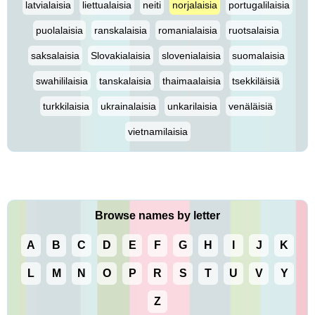
latvialaisia
liettualaisia
neiti
norjalaisia
portugalilaisia
puolalaisia
ranskalaisia
romanialaisia
ruotsalaisia
saksalaisia
Slovakialaisia
slovenialaisia
suomalaisia
swahililaisia
tanskalaisia
thaimaalaisia
tsekkiläisiä
turkkilaisia
ukrainalaisia
unkarilaisia
venäläisiä
vietnamilaisia
Browse names by letter
A
B
C
D
E
F
G
H
I
J
K
L
M
N
O
P
R
S
T
U
V
Y
Z