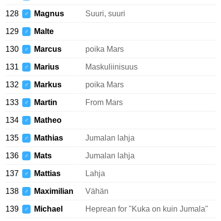
128
Magnus
Suuri, suuri
♂
129
Malte
♂
130
Marcus
poika Mars
♂
131
Marius
Maskuliinisuus
♂
132
Markus
poika Mars
♂
133
Martin
From Mars
♂
134
Matheo
♂
135
Mathias
Jumalan lahja
♂
136
Mats
Jumalan lahja
♂
137
Mattias
Lahja
♂
138
Maximilian
Vähän
♂
139
Michael
Heprean for "Kuka on kuin Jumala"
♂