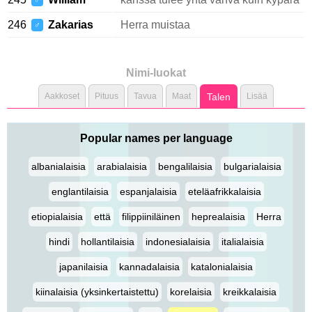
♂
246
Zakarias
Herra muistaa
♂
Nimi-luokat
Aakkoset
Pituus
Tavua
Maat
Talen
Lisää
Popular names per language
albanialaisia
arabialaisia
bengalilaisia
bulgarialaisia
englantilaisia
espanjalaisia
eteläafrikkalaisia
etiopialaisia
että
filippiiniläinen
heprealaisia
Herra
hindi
hollantilaisia
indonesialaisia
italialaisia
japanilaisia
kannadalaisia
katalonialaisia
kiinalaisia (yksinkertaistettu)
korelaisia
kreikkalaisia