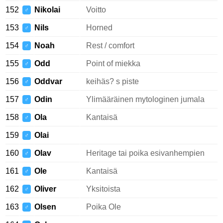
152
Nikolai
Voitto
♂
153
Nils
Horned
♂
154
Noah
Rest / comfort
♂
155
Odd
Point of miekka
♂
156
Oddvar
keihäs? s piste
♂
157
Odin
Ylimääräinen mytologinen jumala
♂
158
Ola
Kantaisä
♂
159
Olai
♂
160
Olav
Heritage tai poika esivanhempien
♂
161
Ole
Kantaisä
♂
162
Oliver
Yksitoista
♂
163
Olsen
Poika Ole
♂