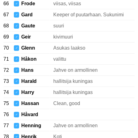
66
Frode
viisas, viisas
♂
67
Gard
Keeper of puutarhaan. Sukunimi
♂
68
Gaute
suuri
♂
69
Geir
kivimuuri
♂
70
Glenn
Asukas laakso
♂
71
Håkon
valittu
♂
72
Hans
Jahve on armollinen
♂
73
Harald
hallitsija kuningas
♂
74
Harry
hallitsija kuningas
♂
75
Hassan
Clean, good
♂
76
Håvard
♂
77
Henning
Jahve on armollinen
♂
78
Henrik
Koti
♂