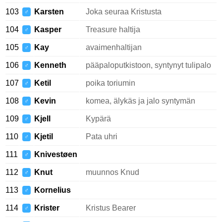
103
Karsten
Joka seuraa Kristusta
♂
104
Kasper
Treasure haltija
♂
105
Kay
avaimenhaltijan
♂
106
Kenneth
pääpaloputkistoon, syntynyt tulipalo
♂
107
Ketil
poika toriumin
♂
108
Kevin
komea, älykäs ja jalo syntymän
♂
109
Kjell
Kypärä
♂
110
Kjetil
Pata uhri
♂
111
Knivestøen
♂
112
Knut
muunnos Knud
♂
113
Kornelius
♂
114
Krister
Kristus Bearer
♂