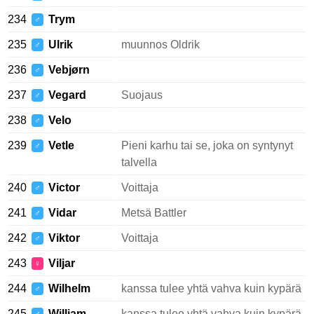
234
Trym
♂
235
Ulrik
muunnos Oldrik
♂
236
Vebjørn
♂
237
Vegard
Suojaus
♂
238
Velo
♂
239
Vetle
Pieni karhu tai se, joka on syntynyt
♂
talvella
240
Victor
Voittaja
♂
241
Vidar
Metsä Battler
♂
242
Viktor
Voittaja
♂
243
Viljar
♀
244
Wilhelm
kanssa tulee yhtä vahva kuin kypärä
♂
245
William
kanssa tulee yhtä vahva kuin kypärä