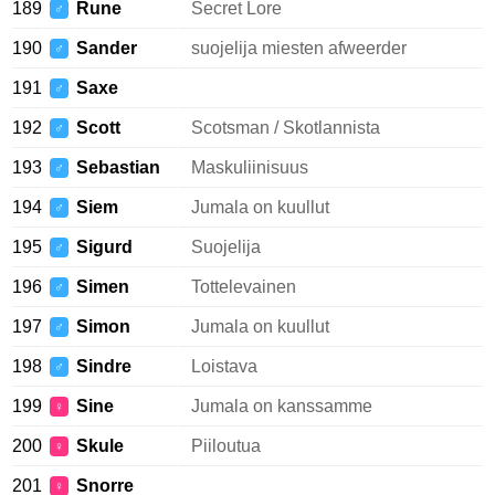
189
Rune
Secret Lore
♂
190
Sander
suojelija miesten afweerder
♂
191
Saxe
♂
192
Scott
Scotsman / Skotlannista
♂
193
Sebastian
Maskuliinisuus
♂
194
Siem
Jumala on kuullut
♂
195
Sigurd
Suojelija
♂
196
Simen
Tottelevainen
♂
197
Simon
Jumala on kuullut
♂
198
Sindre
Loistava
♂
199
Sine
Jumala on kanssamme
♀
200
Skule
Piiloutua
♀
201
Snorre
♀