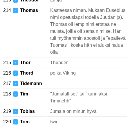
♂
214
Thomas
Kasteessa nimen. Mukaan Eusebius
♂
nimi opetuslapsi todella Juudan (s).
Thomas oli lempinimi erottaa ne
muista, joilla oli sama nimi se. Hän
tuli myöhemmin apostoli ja "epäilevä
Tuomas", koska hän ei aluksi halua
olla
215
Thor
Thunder.
♂
216
Thord
poika Viking
♂
217
Tidemann
♂
218
Tim
"Jumalalliset" tai "kunniaksi
♂
Timmehh"
219
Tobias
Jumala on minun hyvä
♂
220
Tom
twin
♂