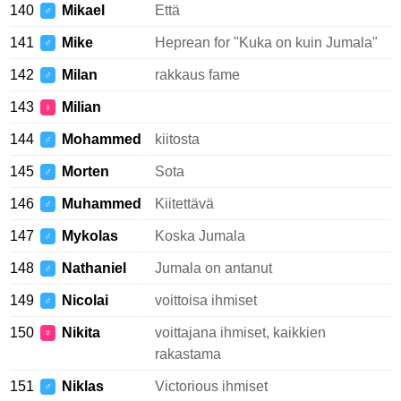
140
Mikael
Että
♂
141
Mike
Heprean for "Kuka on kuin Jumala"
♂
142
Milan
rakkaus fame
♂
143
Milian
♀
144
Mohammed
kiitosta
♂
145
Morten
Sota
♂
146
Muhammed
Kiitettävä
♂
147
Mykolas
Koska Jumala
♂
148
Nathaniel
Jumala on antanut
♂
149
Nicolai
voittoisa ihmiset
♂
150
Nikita
voittajana ihmiset, kaikkien
♀
rakastama
151
Niklas
Victorious ihmiset
♂