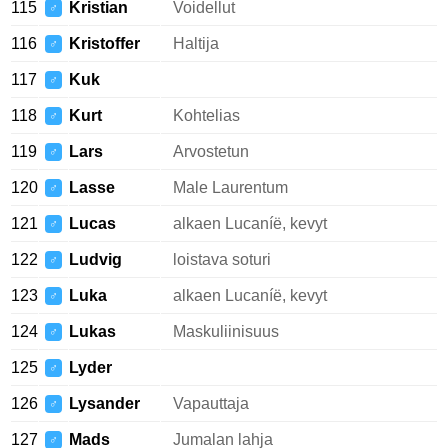
115
Kristian
Voidellut
♂
116
Kristoffer
Haltija
♂
117
Kuk
♂
118
Kurt
Kohtelias
♂
119
Lars
Arvostetun
♂
120
Lasse
Male Laurentum
♂
121
Lucas
alkaen Lucaníë, kevyt
♂
122
Ludvig
loistava soturi
♂
123
Luka
alkaen Lucaníë, kevyt
♂
124
Lukas
Maskuliinisuus
♂
125
Lyder
♂
126
Lysander
Vapauttaja
♂
127
Mads
Jumalan lahja
♂