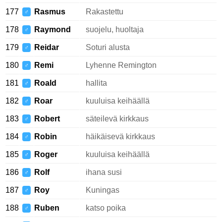
177
Rasmus
Rakastettu
♂
178
Raymond
suojelu, huoltaja
♂
179
Reidar
Soturi alusta
♂
180
Remi
Lyhenne Remington
♂
181
Roald
hallita
♂
182
Roar
kuuluisa keihäällä
♂
183
Robert
säteilevä kirkkaus
♂
184
Robin
häikäisevä kirkkaus
♂
185
Roger
kuuluisa keihäällä
♂
186
Rolf
ihana susi
♂
187
Roy
Kuningas
♂
188
Ruben
katso poika
♂