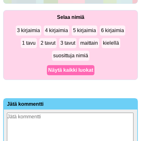
Selaa nimiä
3 kirjaimia
4 kirjaimia
5 kirjaimia
6 kirjaimia
1 tavu
2 tavut
3 tavut
maittain
kielellä
suosittuja nimiä
Näytä kaikki luokat
Jätä kommentti