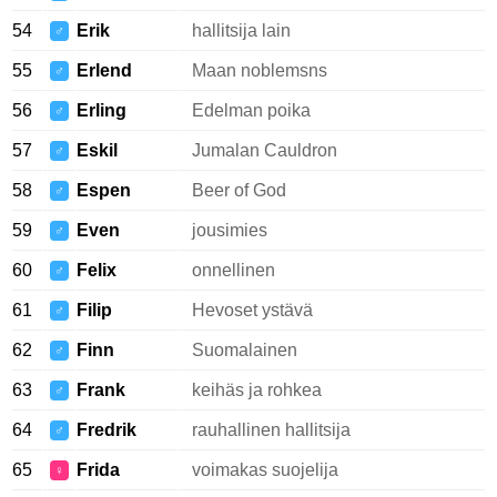
54
Erik
hallitsija lain
♂
55
Erlend
Maan noblemsns
♂
56
Erling
Edelman poika
♂
57
Eskil
Jumalan Cauldron
♂
58
Espen
Beer of God
♂
59
Even
jousimies
♂
60
Felix
onnellinen
♂
61
Filip
Hevoset ystävä
♂
62
Finn
Suomalainen
♂
63
Frank
keihäs ja rohkea
♂
64
Fredrik
rauhallinen hallitsija
♂
65
Frida
voimakas suojelija
♀