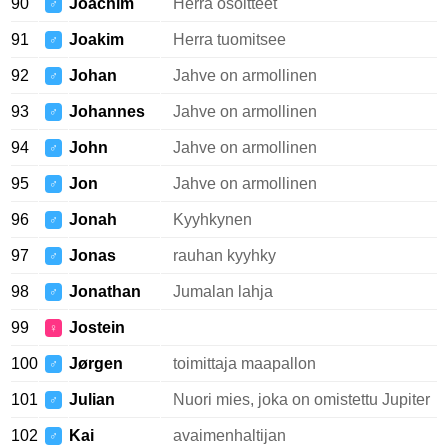
90
Joachim
Herra osoitteet
♂
91
Joakim
Herra tuomitsee
♂
92
Johan
Jahve on armollinen
♂
93
Johannes
Jahve on armollinen
♂
94
John
Jahve on armollinen
♂
95
Jon
Jahve on armollinen
♂
96
Jonah
Kyyhkynen
♂
97
Jonas
rauhan kyyhky
♂
98
Jonathan
Jumalan lahja
♂
99
Jostein
♀
100
Jørgen
toimittaja maapallon
♂
101
Julian
Nuori mies, joka on omistettu Jupiter
♂
102
Kai
avaimenhaltijan
♂