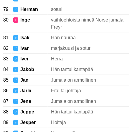
79
Herman
soturi
♂
80
Inge
vaihtoehtoista nimeä Norse jumala
♀
Freyr
81
Isak
Hän nauraa
♂
82
Ivar
marjakuusi ja soturi
♂
83
Iver
Herra
♂
84
Jakob
Hän tarttui kantapää
♂
85
Jan
Jumala on armollinen
♂
86
Jarle
Eral tai johtaja
♂
87
Jens
Jumala on armollinen
♂
88
Jeppe
Hän tarttui kantapää
♂
89
Jesper
Hoitaja
♂