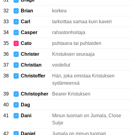
♂
32
Brian
korkea
♂
33
Carl
tarkoittaa samaa kuin kaveri
♂
34
Casper
rahastonhoitaja
♂
35
Cato
puhtaana tai puhtaiden
♀
36
Christer
Kristuksen seuraaja
♂
37
Christian
voidellut
♂
38
Christoffer
Hän, joka omistaa Kristuksen
♂
sydämeensä
39
Christopher
Bearer Kristuksen
♂
40
Dag
♂
41
Dani
Minun tuomari on Jumala, Close
♂
Sulje
42
Daniel
Jumala on minun tuomari
♂