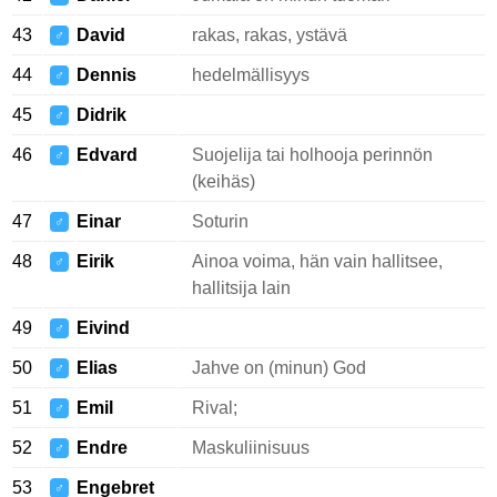
43
David
rakas, rakas, ystävä
♂
44
Dennis
hedelmällisyys
♂
45
Didrik
♂
46
Edvard
Suojelija tai holhooja perinnön
♂
(keihäs)
47
Einar
Soturin
♂
48
Eirik
Ainoa voima, hän vain hallitsee,
♂
hallitsija lain
49
Eivind
♂
50
Elias
Jahve on (minun) God
♂
51
Emil
Rival;
♂
52
Endre
Maskuliinisuus
♂
53
Engebret
♂