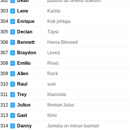
302
Dean
päässä tai lähellä laakson
♂
303
Lane
Kaista
♂
304
Enrique
Koti johtaja
♂
305
Declan
Täysi
♂
306
Bennett
Harva Blessed
♂
307
Braydon
Leveä
♂
308
Emilio
Rival;
♂
309
Allen
Rock
♂
310
Raul
susi
♂
311
Trey
Irlannista
♂
312
Julius
Ihmiset Julus
♂
313
Gael
Nimi
♂
314
Danny
Jumala on minun tuomari
♂