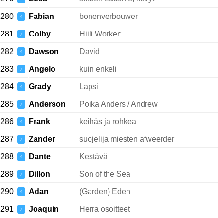
280
Fabian
bonenverbouwer
♂
281
Colby
Hiili Worker;
♂
282
Dawson
David
♂
283
Angelo
kuin enkeli
♂
284
Grady
Lapsi
♂
285
Anderson
Poika Anders / Andrew
♂
286
Frank
keihäs ja rohkea
♂
287
Zander
suojelija miesten afweerder
♂
288
Dante
Kestävä
♂
289
Dillon
Son of the Sea
♂
290
Adan
(Garden) Eden
♂
291
Joaquin
Herra osoitteet
♂