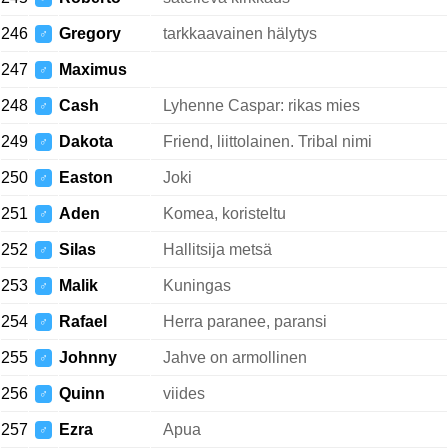
246
Gregory
tarkkaavainen hälytys
♂
247
Maximus
♂
248
Cash
Lyhenne Caspar: rikas mies
♂
249
Dakota
Friend, liittolainen. Tribal nimi
♂
250
Easton
Joki
♂
251
Aden
Komea, koristeltu
♂
252
Silas
Hallitsija metsä
♂
253
Malik
Kuningas
♂
254
Rafael
Herra paranee, paransi
♂
255
Johnny
Jahve on armollinen
♂
256
Quinn
viides
♂
257
Ezra
Apua
♂