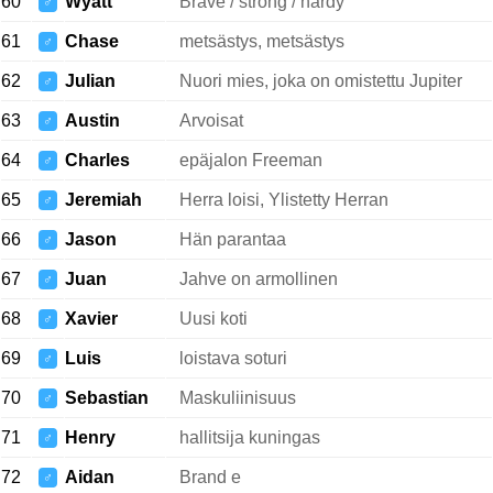
60
Wyatt
Brave / strong / hardy
♂
61
Chase
metsästys, metsästys
♂
62
Julian
Nuori mies, joka on omistettu Jupiter
♂
63
Austin
Arvoisat
♂
64
Charles
epäjalon Freeman
♂
65
Jeremiah
Herra loisi, Ylistetty Herran
♂
66
Jason
Hän parantaa
♂
67
Juan
Jahve on armollinen
♂
68
Xavier
Uusi koti
♂
69
Luis
loistava soturi
♂
70
Sebastian
Maskuliinisuus
♂
71
Henry
hallitsija kuningas
♂
72
Aidan
Brand e
♂