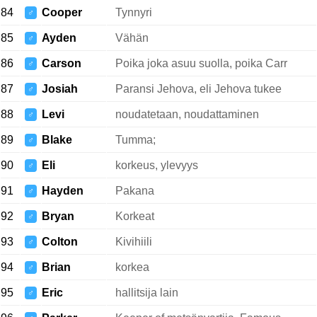
84
Cooper
Tynnyri
♂
85
Ayden
Vähän
♂
86
Carson
Poika joka asuu suolla, poika Carr
♂
87
Josiah
Paransi Jehova, eli Jehova tukee
♂
88
Levi
noudatetaan, noudattaminen
♂
89
Blake
Tumma;
♂
90
Eli
korkeus, ylevyys
♂
91
Hayden
Pakana
♂
92
Bryan
Korkeat
♂
93
Colton
Kivihiili
♂
94
Brian
korkea
♂
95
Eric
hallitsija lain
♂