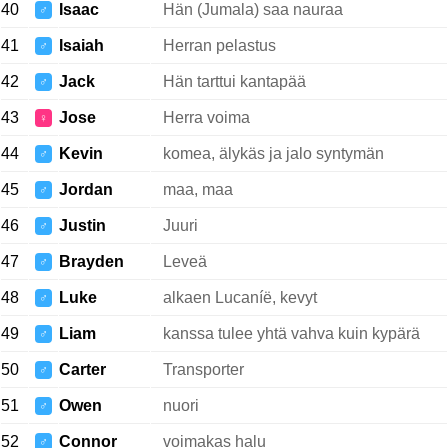
40
Isaac
Hän (Jumala) saa nauraa
♂
41
Isaiah
Herran pelastus
♂
42
Jack
Hän tarttui kantapää
♂
43
Jose
Herra voima
♀
44
Kevin
komea, älykäs ja jalo syntymän
♂
45
Jordan
maa, maa
♂
46
Justin
Juuri
♂
47
Brayden
Leveä
♂
48
Luke
alkaen Lucaníë, kevyt
♂
49
Liam
kanssa tulee yhtä vahva kuin kypärä
♂
50
Carter
Transporter
♂
51
Owen
nuori
♂
52
Connor
voimakas halu
♂