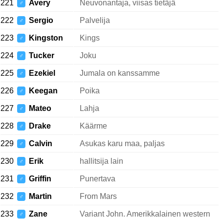
221
Avery
Neuvonantaja, viisas tietäjä
♂
222
Sergio
Palvelija
♂
223
Kingston
Kings
♂
224
Tucker
Joku
♂
225
Ezekiel
Jumala on kanssamme
♂
226
Keegan
Poika
♂
227
Mateo
Lahja
♂
228
Drake
Käärme
♂
229
Calvin
Asukas karu maa, paljas
♂
230
Erik
hallitsija lain
♂
231
Griffin
Punertava
♂
232
Martin
From Mars
♂
233
Zane
Variant John. Amerikkalainen western
♂