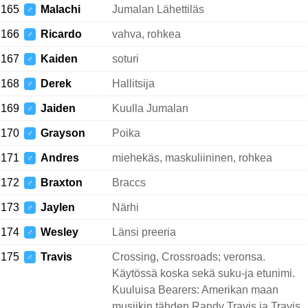
165
Malachi
Jumalan Lähettiläs
♂
166
Ricardo
vahva, rohkea
♂
167
Kaiden
soturi
♂
168
Derek
Hallitsija
♂
169
Jaiden
Kuulla Jumalan
♂
170
Grayson
Poika
♂
171
Andres
miehekäs, maskuliininen, rohkea
♂
172
Braxton
Braccs
♂
173
Jaylen
Närhi
♂
174
Wesley
Länsi preeria
♂
175
Travis
Crossing, Crossroads; veronsa.
♂
Käytössä koska sekä suku-ja etunimi.
Kuuluisa Bearers: Amerikan maan
musiikin tähden Randy Travis ja Travis