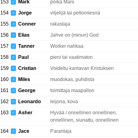
153
Mark
poika Mars
♂
154
Jorge
viljelijä tai peltomiesnä
♂
155
Conner
rakastaja
♂
156
Elias
Jahve on (minun) God
♂
157
Tanner
Worker nahkaa
♂
158
Paul
pieni tai vaatimaton
♂
159
Cristian
Voideltu kantavan Kristuksen
♂
160
Miles
muodokas, puhdista
♂
161
George
toimittaja maapallon
♂
162
Leonardo
leijona, kova
♂
163
Asher
Hyvää / onnellinen onnellinen,
♂
onnellinen, siunattu, onnellinen
164
Jace
Parantaja
♂