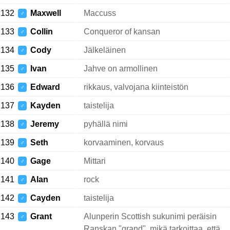
132
Maxwell
Maccuss
♂
133
Collin
Conqueror of kansan
♂
134
Cody
Jälkeläinen
♂
135
Ivan
Jahve on armollinen
♂
136
Edward
rikkaus, valvojana kiinteistön
♂
137
Kayden
taistelija
♂
138
Jeremy
pyhällä nimi
♂
139
Seth
korvaaminen, korvaus
♂
140
Gage
Mittari
♂
141
Alan
rock
♂
142
Cayden
taistelija
♂
143
Grant
Alunperin Scottish sukunimi peräisin
♂
Ranskan "grand", mikä tarkoittaa, että