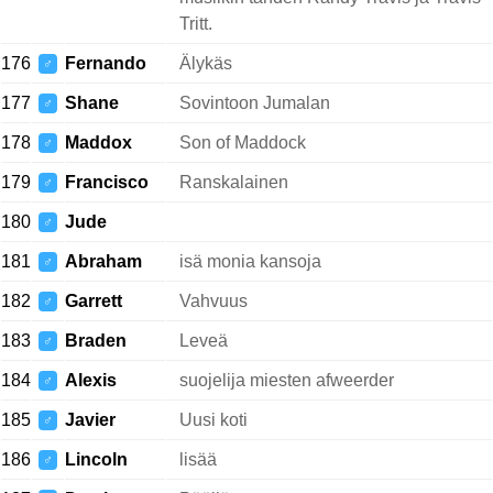
Tritt.
176
Fernando
Älykäs
♂
177
Shane
Sovintoon Jumalan
♂
178
Maddox
Son of Maddock
♂
179
Francisco
Ranskalainen
♂
180
Jude
♂
181
Abraham
isä monia kansoja
♂
182
Garrett
Vahvuus
♂
183
Braden
Leveä
♂
184
Alexis
suojelija miesten afweerder
♂
185
Javier
Uusi koti
♂
186
Lincoln
lisää
♂