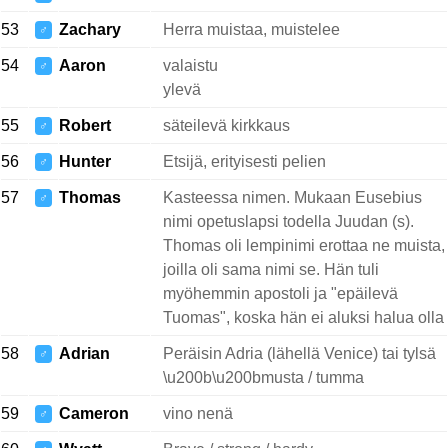
53
Zachary
Herra muistaa, muistelee
♂
54
Aaron
valaistu
♂
ylevä
55
Robert
säteilevä kirkkaus
♂
56
Hunter
Etsijä, erityisesti pelien
♂
57
Thomas
Kasteessa nimen. Mukaan Eusebius
♂
nimi opetuslapsi todella Juudan (s).
Thomas oli lempinimi erottaa ne muista,
joilla oli sama nimi se. Hän tuli
myöhemmin apostoli ja "epäilevä
Tuomas", koska hän ei aluksi halua olla
58
Adrian
Peräisin Adria (lähellä Venice) tai tylsä
♂
\u200b\u200bmusta / tumma
59
Cameron
vino nenä
♂