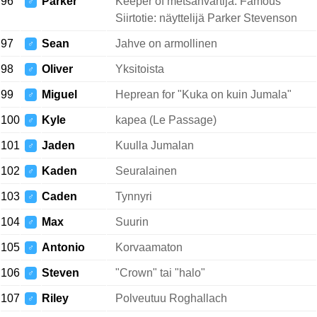
96
Parker
Keeper of metsänvartija. Famous
♂
Siirtotie: näyttelijä Parker Stevenson
97
Sean
Jahve on armollinen
♂
98
Oliver
Yksitoista
♂
99
Miguel
Heprean for "Kuka on kuin Jumala"
♂
100
Kyle
kapea (Le Passage)
♂
101
Jaden
Kuulla Jumalan
♂
102
Kaden
Seuralainen
♂
103
Caden
Tynnyri
♂
104
Max
Suurin
♂
105
Antonio
Korvaamaton
♂
106
Steven
"Crown" tai "halo"
♂
107
Riley
Polveutuu Roghallach
♂