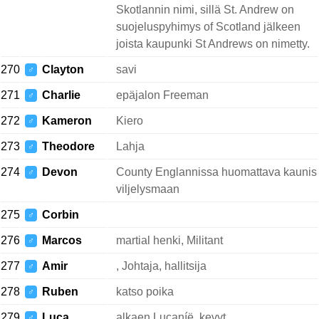
Skotlannin nimi, sillä St. Andrew on
suojeluspyhimys of Scotland jälkeen
joista kaupunki St Andrews on nimetty.
270
Clayton
savi
♂
271
Charlie
epäjalon Freeman
♂
272
Kameron
Kiero
♂
273
Theodore
Lahja
♂
274
Devon
County Englannissa huomattava kaunis
♂
viljelysmaan
275
Corbin
♂
276
Marcos
martial henki, Militant
♂
277
Amir
, Johtaja, hallitsija
♂
278
Ruben
katso poika
♂
279
Luca
alkaen Lucaníë, kevyt
♂