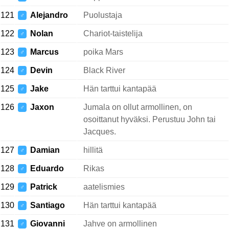
121
Alejandro
Puolustaja
♂
122
Nolan
Chariot-taistelija
♂
123
Marcus
poika Mars
♂
124
Devin
Black River
♂
125
Jake
Hän tarttui kantapää
♂
126
Jaxon
Jumala on ollut armollinen, on
♂
osoittanut hyväksi. Perustuu John tai
Jacques.
127
Damian
hillitä
♂
128
Eduardo
Rikas
♂
129
Patrick
aatelismies
♂
130
Santiago
Hän tarttui kantapää
♂
131
Giovanni
Jahve on armollinen
♂