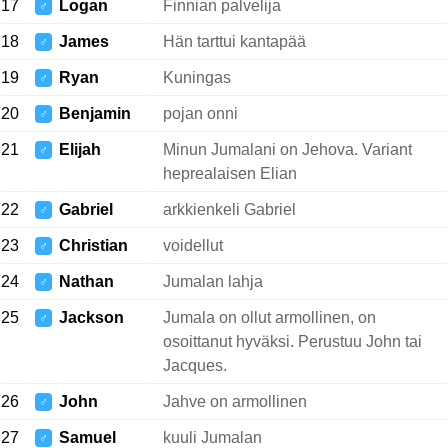
17
Logan
Finnian palvelija
♂
18
James
Hän tarttui kantapää
♂
19
Ryan
Kuningas
♂
20
Benjamin
pojan onni
♂
21
Elijah
Minun Jumalani on Jehova. Variant
♂
heprealaisen Elian
22
Gabriel
arkkienkeli Gabriel
♂
23
Christian
voidellut
♂
24
Nathan
Jumalan lahja
♂
25
Jackson
Jumala on ollut armollinen, on
♂
osoittanut hyväksi. Perustuu John tai
Jacques.
26
John
Jahve on armollinen
♂
27
Samuel
kuuli Jumalan
♂