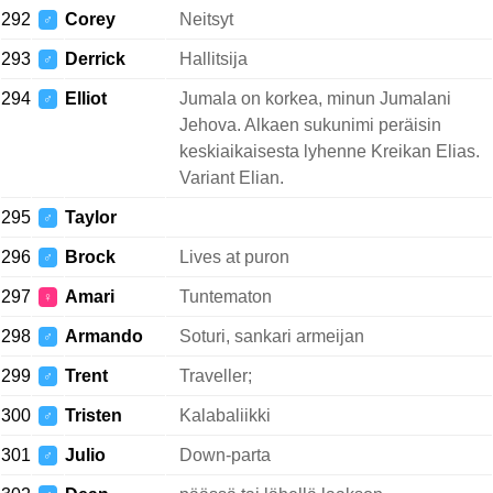
292
Corey
Neitsyt
♂
293
Derrick
Hallitsija
♂
294
Elliot
Jumala on korkea, minun Jumalani
♂
Jehova. Alkaen sukunimi peräisin
keskiaikaisesta lyhenne Kreikan Elias.
Variant Elian.
295
Taylor
♂
296
Brock
Lives at puron
♂
297
Amari
Tuntematon
♀
298
Armando
Soturi, sankari armeijan
♂
299
Trent
Traveller;
♂
300
Tristen
Kalabaliikki
♂
301
Julio
Down-parta
♂