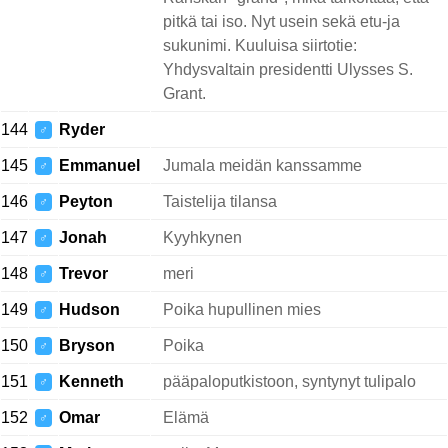
pitkä tai iso. Nyt usein sekä etu-ja
sukunimi. Kuuluisa siirtotie:
Yhdysvaltain presidentti Ulysses S.
Grant.
144
Ryder
♂
145
Emmanuel
Jumala meidän kanssamme
♂
146
Peyton
Taistelija tilansa
♂
147
Jonah
Kyyhkynen
♂
148
Trevor
meri
♂
149
Hudson
Poika hupullinen mies
♂
150
Bryson
Poika
♂
151
Kenneth
pääpaloputkistoon, syntynyt tulipalo
♂
152
Omar
Elämä
♂