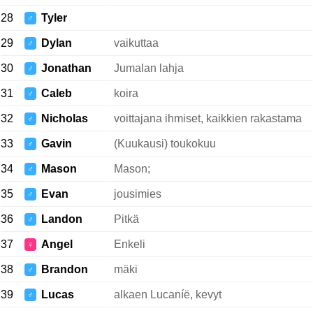
28
Tyler
♂
29
Dylan
vaikuttaa
♂
30
Jonathan
Jumalan lahja
♂
31
Caleb
koira
♂
32
Nicholas
voittajana ihmiset, kaikkien rakastama
♂
33
Gavin
(Kuukausi) toukokuu
♂
34
Mason
Mason;
♂
35
Evan
jousimies
♂
36
Landon
Pitkä
♂
37
Angel
Enkeli
♀
38
Brandon
mäki
♂
39
Lucas
alkaen Lucaníë, kevyt
♂