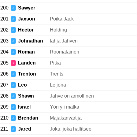
200
Sawyer
♂
201
Jaxson
Poika Jack
♂
202
Hector
Holding
♂
203
Johnathan
lahja Jahven
♂
204
Roman
Roomalainen
♂
205
Landen
Pitkä
♀
206
Trenton
Trents
♂
207
Leo
Leijona
♂
208
Shawn
Jahve on armollinen
♂
209
Israel
Yön yli matka
♂
210
Brendan
Majakanvartija
♂
211
Jared
Joku, joka hallitsee
♂