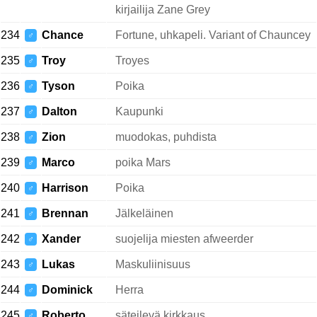
kirjailija Zane Grey
234
Chance
Fortune, uhkapeli. Variant of Chauncey
♂
235
Troy
Troyes
♂
236
Tyson
Poika
♂
237
Dalton
Kaupunki
♂
238
Zion
muodokas, puhdista
♂
239
Marco
poika Mars
♂
240
Harrison
Poika
♂
241
Brennan
Jälkeläinen
♂
242
Xander
suojelija miesten afweerder
♂
243
Lukas
Maskuliinisuus
♂
244
Dominick
Herra
♂
245
Roberto
säteilevä kirkkaus
♂