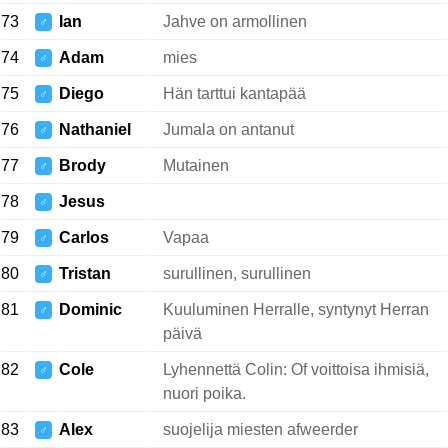
73
Ian
Jahve on armollinen
♂
74
Adam
mies
♂
75
Diego
Hän tarttui kantapää
♂
76
Nathaniel
Jumala on antanut
♂
77
Brody
Mutainen
♂
78
Jesus
♂
79
Carlos
Vapaa
♂
80
Tristan
surullinen, surullinen
♂
81
Dominic
Kuuluminen Herralle, syntynyt Herran
♂
päivä
82
Cole
Lyhennettä Colin: Of voittoisa ihmisiä,
♂
nuori poika.
83
Alex
suojelija miesten afweerder
♂