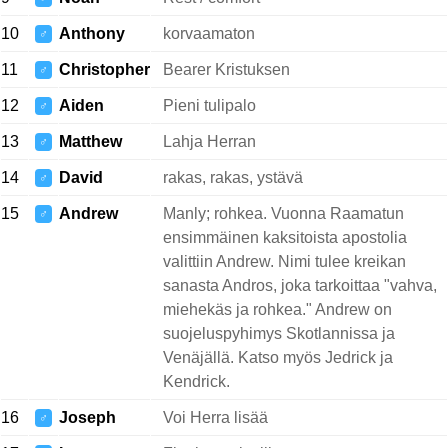
10
Anthony
korvaamaton
♂
11
Christopher
Bearer Kristuksen
♂
12
Aiden
Pieni tulipalo
♂
13
Matthew
Lahja Herran
♂
14
David
rakas, rakas, ystävä
♂
15
Andrew
Manly; rohkea. Vuonna Raamatun
♂
ensimmäinen kaksitoista apostolia
valittiin Andrew. Nimi tulee kreikan
sanasta Andros, joka tarkoittaa "vahva,
miehekäs ja rohkea." Andrew on
suojeluspyhimys Skotlannissa ja
Venäjällä. Katso myös Jedrick ja
Kendrick.
16
Joseph
Voi Herra lisää
♂