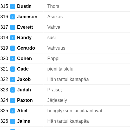
315
Dustin
Thors
♂
316
Jameson
Asukas
♂
317
Everett
Vahva
♂
318
Randy
susi
♂
319
Gerardo
Vahvuus
♂
320
Cohen
Pappi
♂
321
Cade
pieni taistelu
♂
322
Jakob
Hän tarttui kantapää
♂
323
Judah
Praise;
♂
324
Paxton
Järjestely
♂
325
Abel
hengityksen tai pilaantuvat
♂
326
Jaime
Hän tarttui kantapää
♂