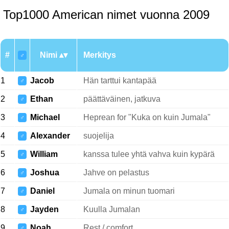
Top1000 American nimet vuonna 2009
#
Nimi
Merkitys
♂
1
Jacob
Hän tarttui kantapää
♂
2
Ethan
päättäväinen, jatkuva
♂
3
Michael
Heprean for "Kuka on kuin Jumala"
♂
4
Alexander
suojelija
♂
5
William
kanssa tulee yhtä vahva kuin kypärä
♂
6
Joshua
Jahve on pelastus
♂
7
Daniel
Jumala on minun tuomari
♂
8
Jayden
Kuulla Jumalan
♂
9
Noah
Rest / comfort
♂