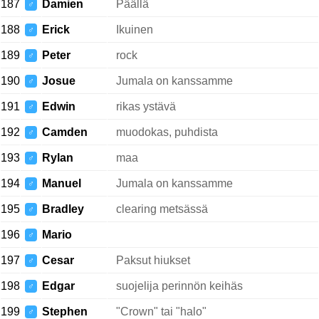
187
Damien
Päällä
♂
188
Erick
Ikuinen
♂
189
Peter
rock
♂
190
Josue
Jumala on kanssamme
♂
191
Edwin
rikas ystävä
♂
192
Camden
muodokas, puhdista
♂
193
Rylan
maa
♂
194
Manuel
Jumala on kanssamme
♂
195
Bradley
clearing metsässä
♂
196
Mario
♂
197
Cesar
Paksut hiukset
♂
198
Edgar
suojelija perinnön keihäs
♂
199
Stephen
"Crown" tai "halo"
♂