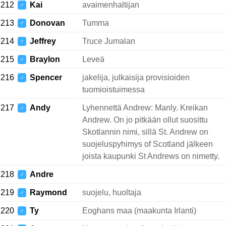
212
Kai
avaimenhaltijan
♂
213
Donovan
Tumma
♂
214
Jeffrey
Truce Jumalan
♂
215
Braylon
Leveä
♂
216
Spencer
jakelija, julkaisija provisioiden
♂
tuomioistuimessa
217
Andy
Lyhennettä Andrew: Manly. Kreikan
♂
Andrew. On jo pitkään ollut suosittu
Skotlannin nimi, sillä St. Andrew on
suojeluspyhimys of Scotland jälkeen
joista kaupunki St Andrews on nimetty.
218
Andre
♂
219
Raymond
suojelu, huoltaja
♂
220
Ty
Eoghans maa (maakunta Irlanti)
♂