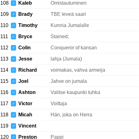
108
Kaleb
Omistautuminen
♂
109
Brady
TBE leveä saari
♂
110
Timothy
Kunnia Jumalalle
♂
111
Bryce
Stained;
♂
112
Colin
Conqueror of kansan
♂
113
Jesse
lahja (Jumala)
♂
114
Richard
voimakas, vahva armeija
♂
115
Joel
Jahve on jumala
♂
116
Ashton
Valitse kaupunki tuhka
♂
117
Victor
Voittaja
♂
118
Micah
Hän, joka on Herra
♂
119
Vincent
♂
120
Preston
Pappi
♂