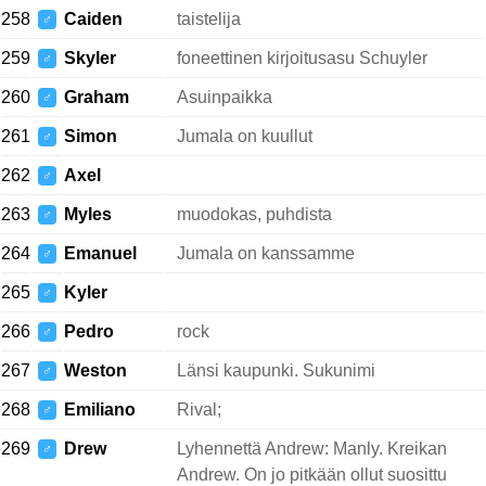
258
Caiden
taistelija
♂
259
Skyler
foneettinen kirjoitusasu Schuyler
♂
260
Graham
Asuinpaikka
♂
261
Simon
Jumala on kuullut
♂
262
Axel
♂
263
Myles
muodokas, puhdista
♂
264
Emanuel
Jumala on kanssamme
♂
265
Kyler
♂
266
Pedro
rock
♂
267
Weston
Länsi kaupunki. Sukunimi
♂
268
Emiliano
Rival;
♂
269
Drew
Lyhennettä Andrew: Manly. Kreikan
♂
Andrew. On jo pitkään ollut suosittu