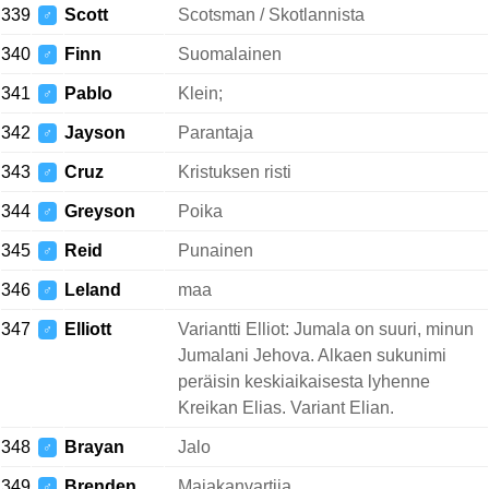
339
Scott
Scotsman / Skotlannista
♂
340
Finn
Suomalainen
♂
341
Pablo
Klein;
♂
342
Jayson
Parantaja
♂
343
Cruz
Kristuksen risti
♂
344
Greyson
Poika
♂
345
Reid
Punainen
♂
346
Leland
maa
♂
347
Elliott
Variantti Elliot: Jumala on suuri, minun
♂
Jumalani Jehova. Alkaen sukunimi
peräisin keskiaikaisesta lyhenne
Kreikan Elias. Variant Elian.
348
Brayan
Jalo
♂
349
Brenden
Majakanvartija
♂