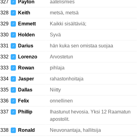
327
Payton
aatelismies
♂
328
Keith
metsä, metsä
♂
329
Emmett
Kaikki sisältäviä;
♂
330
Holden
Syvä
♂
331
Darius
hän kuka sen omistaa suojaa
♂
332
Lorenzo
Arvostetun
♂
333
Rowan
pihlaja
♂
334
Jasper
rahastonhoitaja
♂
335
Dallas
Niitty
♂
336
Felix
onnellinen
♂
337
Phillip
Ihastunut hevosia. Yksi 12 Raamatun
♂
apostolit.
338
Ronald
Neuvonantaja, hallitsija
♂