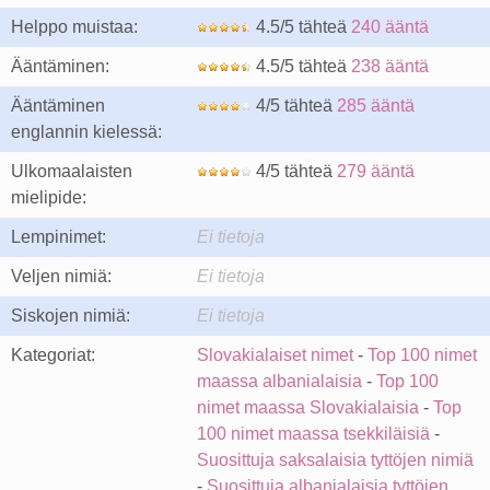
Helppo muistaa:
4.5/5 tähteä
240 ääntä
Ääntäminen:
4.5/5 tähteä
238 ääntä
Ääntäminen
4/5 tähteä
285 ääntä
englannin kielessä:
Ulkomaalaisten
4/5 tähteä
279 ääntä
mielipide:
Lempinimet:
Ei tietoja
Veljen nimiä:
Ei tietoja
Siskojen nimiä:
Ei tietoja
Kategoriat:
Slovakialaiset nimet
-
Top 100 nimet
maassa albanialaisia
-
Top 100
nimet maassa Slovakialaisia
-
Top
100 nimet maassa tsekkiläisiä
-
Suosittuja saksalaisia tyttöjen nimiä
-
Suosittuja albanialaisia tyttöjen