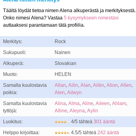
Täältä löydät tietoa nimen Alena alkuperästä ja merkityksestä.
Onko nimesi Alena? Vastaa
5 kysymykseen nimestäsi
auttaaksesi parantamaan tätä profiilia.
Merkitys:
Rock
Sukupuoli:
Nainen
Alkuperä:
Slovakian
Muoto:
HELEN
Samalta kuulostavia
Allan
,
Ailin
,
Alan
,
Ailèn
,
Alion
,
Allen
,
poikia:
Alen
,
Ailwyn
Samalta kuulostavia
Alina
,
Alma
,
Aline
,
Aileen
,
Ahlam
,
tyttöjä:
Alline
,
Aleyna
,
Aylin
Luokitus:
4/5 tähteä
301 ääntä
Helppo kirjoittaa:
4.5/5 tähteä
242 ääntä