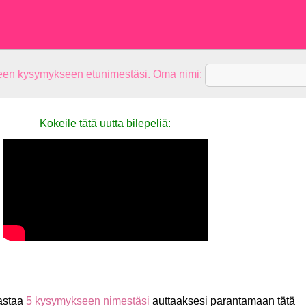
teen kysymykseen etunimestäsi. Oma nimi:
Kokeile tätä uutta bilepeliä:
astaa
5 kysymykseen nimestäsi
auttaaksesi parantamaan tätä