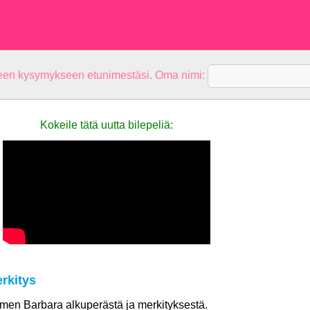
teen kysymykseen etunimestäsi. Oma nimi:
Kokeile tätä uutta bilepeliä:
rkitys
nimen Barbara alkuperästä ja merkityksestä.