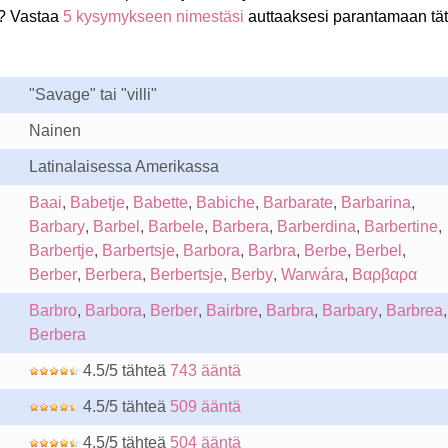
? Vastaa
5 kysymykseen nimestäsi
auttaaksesi parantamaan tä
"Savage" tai "villi"
Nainen
Latinalaisessa Amerikassa
Baai
,
Babetje
,
Babette
,
Babiche
,
Barbarate
,
Barbarina
,
Barbary
,
Barbel
,
Barbele
,
Barbera
,
Barberdina
,
Barbertine
,
Barbertje
,
Barbertsje
,
Barbora
,
Barbra
,
Berbe
,
Berbel
,
Berber
,
Berbera
,
Berbertsje
,
Berby
,
Warwára
,
Βαρβαρα
Barbro
,
Barbora
,
Berber
,
Bairbre
,
Barbra
,
Barbary
,
Barbrea
,
Berbera
4.5/5 tähteä
743 ääntä
4.5/5 tähteä
509 ääntä
4.5/5 tähteä
504 ääntä