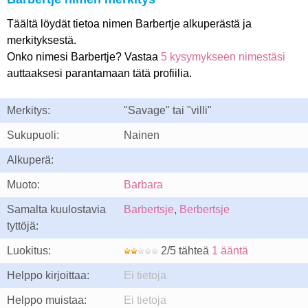
Täältä löydät tietoa nimen Barbertje alkuperästä ja
merkityksestä.
Onko nimesi Barbertje? Vastaa
5 kysymykseen nimestäsi
auttaaksesi parantamaan tätä profiilia.
Merkitys:
"Savage" tai "villi"
Sukupuoli:
Nainen
Alkuperä:
Muoto:
Barbara
Samalta kuulostavia
Barbertsje
,
Berbertsje
tyttöjä:
Luokitus:
2/5 tähteä
1 ääntä
Helppo kirjoittaa:
Ei tietoja
Helppo muistaa:
Ei tietoja