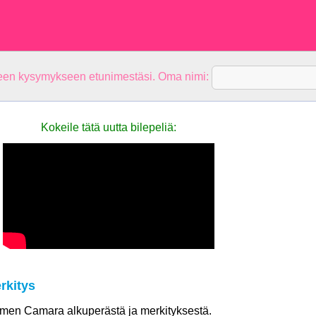
teen kysymykseen etunimestäsi. Oma nimi:
Kokeile tätä uutta bilepeliä:
rkitys
nimen Camara alkuperästä ja merkityksestä.