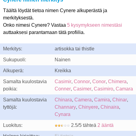
Täältä löydät tietoa nimen Cynere alkuperästä ja
merkityksestä.
Onko nimesi Cynere? Vastaa
5 kysymykseen nimestäsi
auttaaksesi parantamaan tätä profiilia.
Merkitys:
artisokka tai thistle
Sukupuoli:
Nainen
Alkuperä:
Kreikka
Samalta kuulostavia
Casimir
,
Connor
,
Conor
,
Chimera
,
poikia:
Conner
,
Casimer
,
Casimiro
,
Camara
Samalta kuulostavia
Chinara
,
Camera
,
Camira
,
Chinar
,
tyttöjä:
Channary
,
Chinyere
,
Chinaira
,
Cynara
Luokitus:
2.5/5 tähteä
2 ääntä