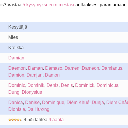
os? Vastaa
5 kysymykseen nimestäsi
auttaaksesi parantamaan
Kesyttäjä
Mies
Kreikka
Damian
Daemon
,
Daman
,
Dámaso
,
Damen
,
Dameon
,
Damianus
,
Damion
,
Damjan
,
Damon
Dominic
,
Dominik
,
Deniz
,
Denis
,
Dominick
,
Dominicus
,
Dung
,
Dionysius
Danica
,
Denise
,
Dominique
,
Diễm Khuê
,
Dunja
,
Diễm Châ
Dionisia
,
Dạ Hương
4.5/5 tähteä
4 ääntä