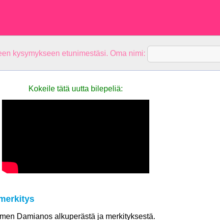
teen kysymykseen etunimestäsi. Oma nimi:
Kokeile tätä uutta bilepeliä:
merkitys
nimen Damianos alkuperästä ja merkityksestä.