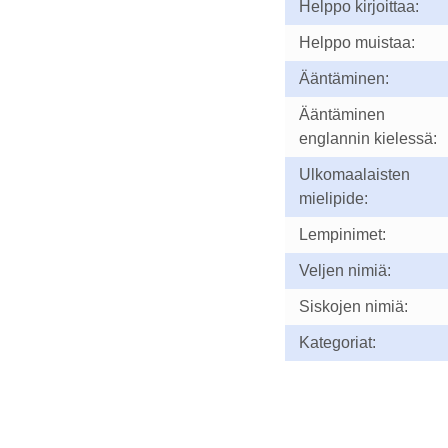
Helppo kirjoittaa:
Helppo muistaa:
Ääntäminen:
Ääntäminen
englannin kielessä:
Ulkomaalaisten
mielipide:
Lempinimet:
Veljen nimiä:
Siskojen nimiä:
Kategoriat: