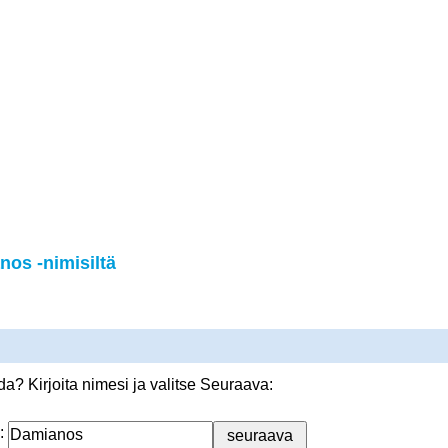
os -nimisiltä
? Kirjoita nimesi ja valitse Seuraava:
: