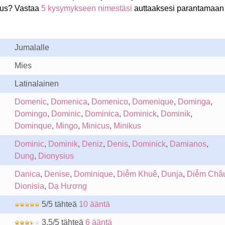
cus? Vastaa
5 kysymykseen nimestäsi
auttaaksesi parantamaan
Jumalalle
Mies
Latinalainen
Domenic
,
Domenica
,
Domenico
,
Domenique
,
Dominga
,
Domingo
,
Dominic
,
Dominica
,
Dominick
,
Dominik
,
Dominque
,
Mingo
,
Minicus
,
Minikus
Dominic
,
Dominik
,
Deniz
,
Denis
,
Dominick
,
Damianos
,
Dung
,
Dionysius
Danica
,
Denise
,
Dominique
,
Diễm Khuê
,
Dunja
,
Diễm Châ
Dionisia
,
Dạ Hương
5/5 tähteä
10 ääntä
3.5/5 tähteä
6 ääntä