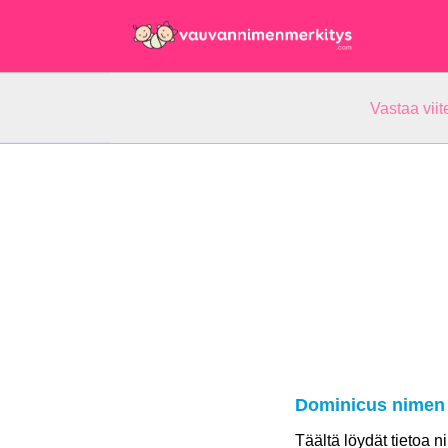
Vastaa vii
Dominicus nimen 
Täältä löydät tietoa 