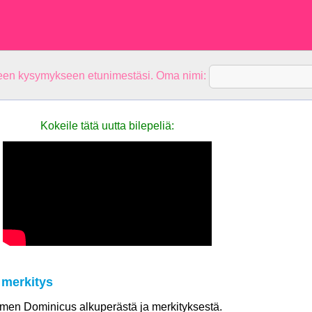
teen kysymykseen etunimestäsi. Oma nimi:
Kokeile tätä uutta bilepeliä:
merkitys
nimen Dominicus alkuperästä ja merkityksestä.