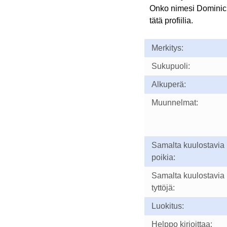
Onko nimesi Domini
tätä profiilia.
Merkitys:
Sukupuoli:
Alkuperä:
Muunnelmat:
Samalta kuulostavia
poikia:
Samalta kuulostavia
tyttöjä:
Luokitus:
Helppo kirjoittaa: