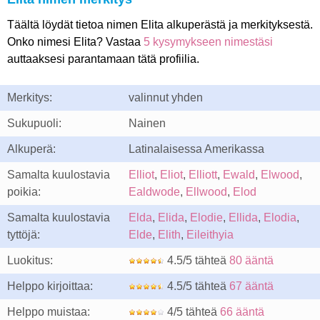
Täältä löydät tietoa nimen Elita alkuperästä ja merkityksestä.
Onko nimesi Elita? Vastaa
5 kysymykseen nimestäsi
auttaaksesi parantamaan tätä profiilia.
Merkitys:
valinnut yhden
Sukupuoli:
Nainen
Alkuperä:
Latinalaisessa Amerikassa
Samalta kuulostavia
Elliot
,
Eliot
,
Elliott
,
Ewald
,
Elwood
,
poikia:
Ealdwode
,
Ellwood
,
Elod
Samalta kuulostavia
Elda
,
Elida
,
Elodie
,
Ellida
,
Elodia
,
tyttöjä:
Elde
,
Elith
,
Eileithyia
Luokitus:
4.5/5 tähteä
80 ääntä
Helppo kirjoittaa:
4.5/5 tähteä
67 ääntä
Helppo muistaa:
4/5 tähteä
66 ääntä