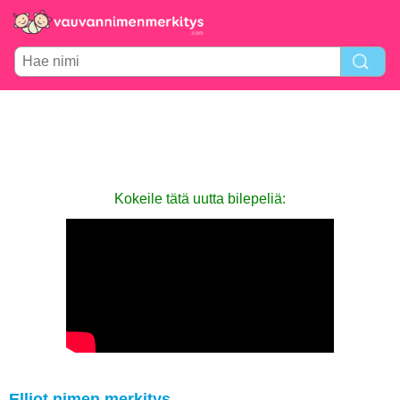
Kokeile tätä uutta bilepeliä:
Elliot nimen merkitys