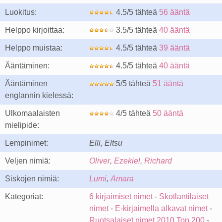
Luokitus:
4.5/5 tähteä
56 ääntä
Helppo kirjoittaa:
3.5/5 tähteä
40 ääntä
Helppo muistaa:
4.5/5 tähteä
39 ääntä
Ääntäminen:
4.5/5 tähteä
40 ääntä
Ääntäminen
5/5 tähteä
51 ääntä
englannin kielessä:
Ulkomaalaisten
4/5 tähteä
50 ääntä
mielipide:
Lempinimet:
Elli, Eltsu
Veljen nimiä:
Oliver
,
Ezekiel
,
Richard
Siskojen nimiä:
Lumi
,
Amara
Kategoriat:
6 kirjaimiset nimet
-
Skotlantilaiset
nimet
-
E-kirjaimella alkavat nimet
-
Ruotsalaiset nimet 2010 Top 200
-