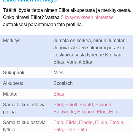
Täältä löydät tietoa nimen Elliot alkuperästä ja merkityksestä.
Onko nimesi Elliot? Vastaa
5 kysymykseen nimestäsi
auttaaksesi parantamaan tätä profiilia.
Merkitys:
Jumala on korkea, minun Jumalani
Jehova. Alkaen sukunimi peräisin
keskiaikaisesta lyhenne Kreikan
Elias. Variant Elian.
Sukupuoli:
Mies
Alkuperä:
Scottisch
Muoto:
Elias
Samalta kuulostavia
Eliot
,
Elliott
,
Ewald
,
Elwood
,
poikia:
Ealdwode
,
Ellwood
,
Elod
,
Eliott
Samalta kuulostavia
Elda
,
Elida
,
Elodie
,
Ellida
,
Elodia
,
tyttöjä:
Elita
,
Elde
,
Elith