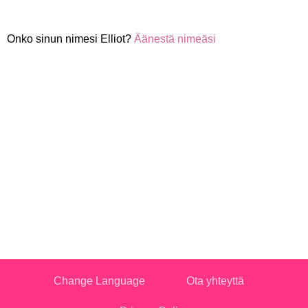
Onko sinun nimesi Elliot?
Äänestä nimeäsi
Change Language
Ota yhteyttä