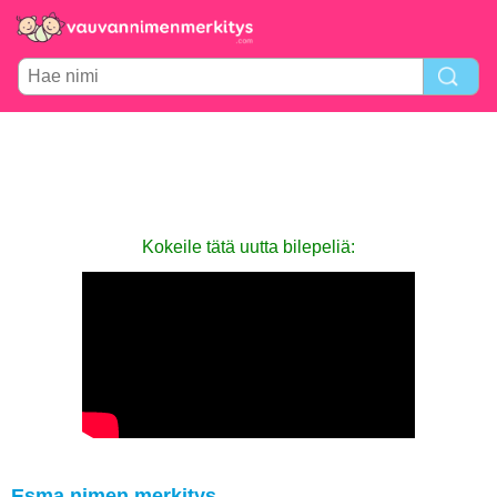
Kokeile tätä uutta bilepeliä:
Esma nimen merkitys