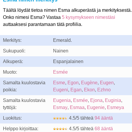
Täältä löydät tietoa nimen Esma alkuperästä ja merkityksestä.
Onko nimesi Esma? Vastaa
5 kysymykseen nimestäsi
auttaaksesi parantamaan tätä profiilia.
Merkitys:
Emerald.
Sukupuoli:
Nainen
Alkuperä:
Espanjalainen
Muoto:
Esmée
Samalta kuulostavia
Esme
,
Egon
,
Eugène
,
Eugen
,
poikia:
Eugeni
,
Egan
,
Ekon
,
Ezhno
Samalta kuulostavia
Eugenia
,
Esmée
,
Ejona
,
Euginia
,
tyttöjä:
Esmay
,
Esmaa
,
Eugenie
,
Esmeya
Luokitus:
4.5/5 tähteä
94 ääntä
Helppo kirjoittaa:
4.5/5 tähteä
68 ääntä