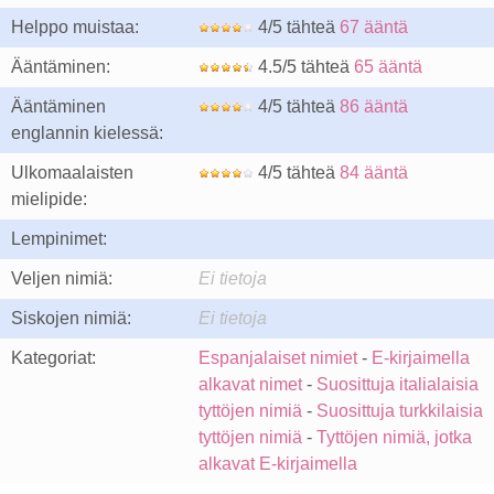
Helppo muistaa:
4/5 tähteä
67 ääntä
Ääntäminen:
4.5/5 tähteä
65 ääntä
Ääntäminen
4/5 tähteä
86 ääntä
englannin kielessä:
Ulkomaalaisten
4/5 tähteä
84 ääntä
mielipide:
Lempinimet:
Veljen nimiä:
Ei tietoja
Siskojen nimiä:
Ei tietoja
Kategoriat:
Espanjalaiset nimiet
-
E-kirjaimella
alkavat nimet
-
Suosittuja italialaisia
tyttöjen nimiä
-
Suosittuja turkkilaisia
tyttöjen nimiä
-
Tyttöjen nimiä, jotka
alkavat E-kirjaimella