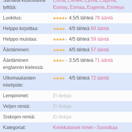
Samalta kuulostavia
Esma
,
Esmée
,
Ejona
,
Euginia
,
tyttöjä:
Esmay
,
Esmaa
,
Eugenie
,
Esmeya
Luokitus:
4.5/5 tähteä
78 ääntä
Helppo kirjoittaa:
4/5 tähteä
60 ääntä
Helppo muistaa:
4/5 tähteä
59 ääntä
Ääntäminen:
4/5 tähteä
57 ääntä
Ääntäminen
3.5/5 tähteä
71 ääntä
englannin kielessä:
Ulkomaalaisten
4/5 tähteä
72 ääntä
mielipide:
Lempinimet:
Ei tietoja
Veljen nimiä:
Ei tietoja
Siskojen nimiä:
Ei tietoja
Kategoriat:
Kreikkalaiset nimet
-
Suosittuja