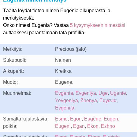
Täältä löydät tietoa nimen Eugenia alkuperästä ja
merkityksestä.
Onko nimesi Eugenia? Vastaa
5 kysymykseen nimestäsi
auttaaksesi parantamaan tätä profiilia.
Merkitys:
Precious (jalo)
Sukupuoli:
Nainen
Alkuperä:
Kreikka
Muoto:
Eugene.
Muunnelmat:
Evgenia
,
Evgeniya
,
Uge
,
Ugenie
,
Yevgeniya
,
Zhenya
,
Ευγενια
,
Evgenija
Samalta kuulostavia
Esme
,
Egon
,
Eugène
,
Eugen
,
poikia:
Eugeni
,
Egan
,
Ekon
,
Ezhno