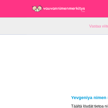
Vastaa vii
Yevgeniya nimen 
Täältä löydät tietoa 