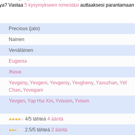
ya? Vastaa
5 kysymykseen nimestäsi
auttaaksesi parantamaan
Precious (jalo)
Nainen
Venäläinen
Eugenia
Женя
Yevgeny
,
Yevgeni
,
Yevgeniy
,
Yevgheny
,
Yavuzhan
,
Yef
Chan
,
Yovegani
Yevgen
,
Yap Hui Xin
,
Yvisson
,
Yvison
4/5 tähteä
4 ääntä
2.5/5 tähteä
2 ääntä