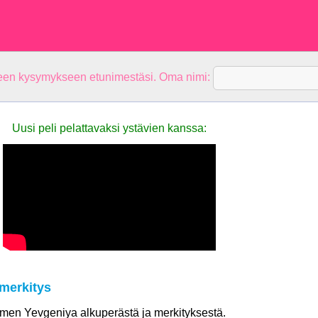
teen kysymykseen etunimestäsi. Oma nimi:
Uusi peli pelattavaksi ystävien kanssa:
merkitys
nimen Yevgeniya alkuperästä ja merkityksestä.