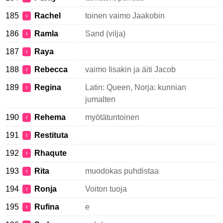
185
Rachel
toinen vaimo Jaakobin
♀
186
Ramla
Sand (vilja)
♀
187
Raya
♀
188
Rebecca
vaimo Iisakin ja äiti Jacob
♀
189
Regina
Latin: Queen, Norja: kunnian
♀
jumalten
190
Rehema
myötätuntoinen
♀
191
Restituta
♀
192
Rhaqute
♀
193
Rita
muodokas puhdistaa
♀
194
Ronja
Voiton tuoja
♀
195
Rufina
e
♀