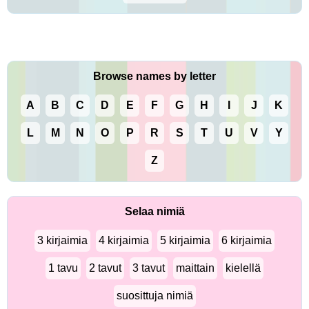
Browse names by letter
A
B
C
D
E
F
G
H
I
J
K
L
M
N
O
P
R
S
T
U
V
Y
Z
Selaa nimiä
3 kirjaimia
4 kirjaimia
5 kirjaimia
6 kirjaimia
1 tavu
2 tavut
3 tavut
maittain
kielellä
suosittuja nimiä