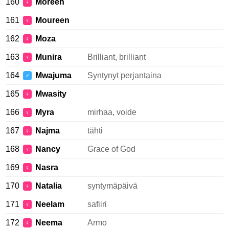
160
Moreen
♀
161
Moureen
♀
162
Moza
♀
163
Munira
Brilliant, brilliant
♀
164
Mwajuma
Syntynyt perjantaina
♂
165
Mwasity
♀
166
Myra
mirhaa, voide
♀
167
Najma
tähti
♀
168
Nancy
Grace of God
♀
169
Nasra
♀
170
Natalia
syntymäpäivä
♀
171
Neelam
safiiri
♀
172
Neema
Armo
♀