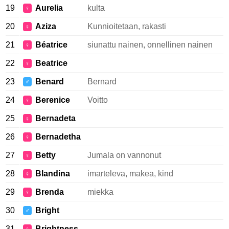
19
Aurelia
kulta
♀
20
Aziza
Kunnioitetaan, rakasti
♀
21
Béatrice
siunattu nainen, onnellinen nainen
♀
22
Beatrice
♀
23
Benard
Bernard
♂
24
Berenice
Voitto
♀
25
Bernadeta
♀
26
Bernadetha
♀
27
Betty
Jumala on vannonut
♀
28
Blandina
imarteleva, makea, kind
♀
29
Brenda
miekka
♀
30
Bright
♂
31
Brightness