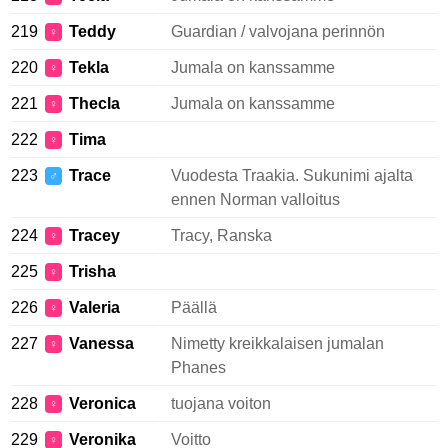
219
Teddy
Guardian / valvojana perinnön
♀
220
Tekla
Jumala on kanssamme
♀
221
Thecla
Jumala on kanssamme
♀
222
Tima
♀
223
Trace
Vuodesta Traakia. Sukunimi ajalta
♂
ennen Norman valloitus
224
Tracey
Tracy, Ranska
♀
225
Trisha
♀
226
Valeria
Päällä
♀
227
Vanessa
Nimetty kreikkalaisen jumalan
♀
Phanes
228
Veronica
tuojana voiton
♀
229
Veronika
Voitto
♀