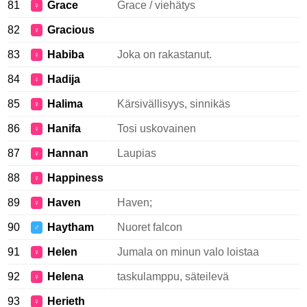
81
Grace
Grace / viehätys
♀
82
Gracious
♀
83
Habiba
Joka on rakastanut.
♀
84
Hadija
♀
85
Halima
Kärsivällisyys, sinnikäs
♀
86
Hanifa
Tosi uskovainen
♀
87
Hannan
Laupias
♀
88
Happiness
♀
89
Haven
Haven;
♀
90
Haytham
Nuoret falcon
♂
91
Helen
Jumala on minun valo loistaa
♀
92
Helena
taskulamppu, säteilevä
♀
93
Herieth
♀