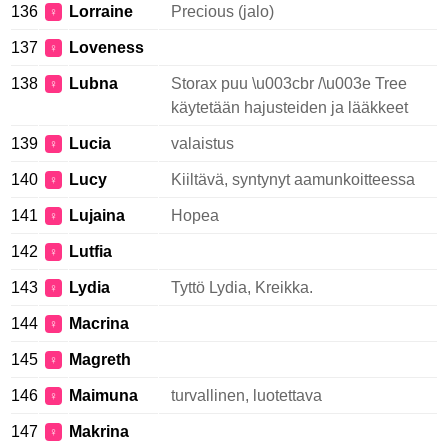
136
Lorraine
Precious (jalo)
♀
137
Loveness
♀
138
Lubna
Storax puu \u003cbr /\u003e Tree
♀
käytetään hajusteiden ja lääkkeet
139
Lucia
valaistus
♀
140
Lucy
Kiiltävä, syntynyt aamunkoitteessa
♀
141
Lujaina
Hopea
♀
142
Lutfia
♀
143
Lydia
Tyttö Lydia, Kreikka.
♀
144
Macrina
♀
145
Magreth
♀
146
Maimuna
turvallinen, luotettava
♀
147
Makrina
♀