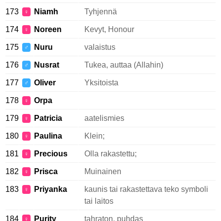
173
Niamh
Tyhjennä
♀
174
Noreen
Kevyt, Honour
♀
175
Nuru
valaistus
♂
176
Nusrat
Tukea, auttaa (Allahin)
♂
177
Oliver
Yksitoista
♂
178
Orpa
♀
179
Patricia
aatelismies
♀
180
Paulina
Klein;
♀
181
Precious
Olla rakastettu;
♀
182
Prisca
Muinainen
♀
183
Priyanka
kaunis tai rakastettava teko symboli
♀
tai laitos
184
Purity
tahraton, puhdas
♀