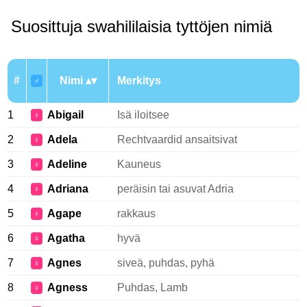
Suosittuja swahililaisia tyttöjen nimiä
#
Nimi
Merkitys
♂
1
Abigail
Isä iloitsee
♀
2
Adela
Rechtvaardid ansaitsivat
♀
3
Adeline
Kauneus
♀
4
Adriana
peräisin tai asuvat Adria
♀
5
Agape
rakkaus
♀
6
Agatha
hyvä
♀
7
Agnes
siveä, puhdas, pyhä
♀
8
Agness
Puhdas, Lamb
♀