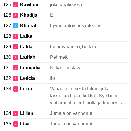
125
Kawthar
joki paratiisissa
♀
126
Khadija
E
♀
127
Khairat
hyväntahtoisuus rakkaus
♂
128
Laika
♀
129
Latifa
hienovarainen, herkkä
♀
130
Latifah
Pehmeä
♀
131
Leocadia
Kirkas, loistava
♀
132
Leticia
Ilo
♀
133
Lilian
Variaatio nimestä Lilian, joka
♀
tarkoittaa liljaa (kukka). Symboloi
viattomuutta, puhtautta ja kauneutta.
134
Lillian
Jumala on vannonut
♀
135
Lisa
Jumala on vannonut
♀