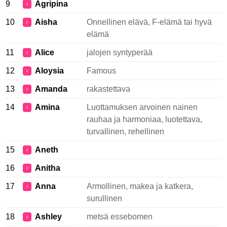
9
Agripina
♀
10
Aisha
Onnellinen elävä, F-elämä tai hyvä
♀
elämä
11
Alice
jalojen syntyperää
♀
12
Aloysia
Famous
♀
13
Amanda
rakastettava
♀
14
Amina
Luottamuksen arvoinen nainen
♀
rauhaa ja harmoniaa, luotettava,
turvallinen, rehellinen
15
Aneth
♀
16
Anitha
♀
17
Anna
Armollinen, makea ja katkera,
♀
surullinen
18
Ashley
metsä essebomen
♀