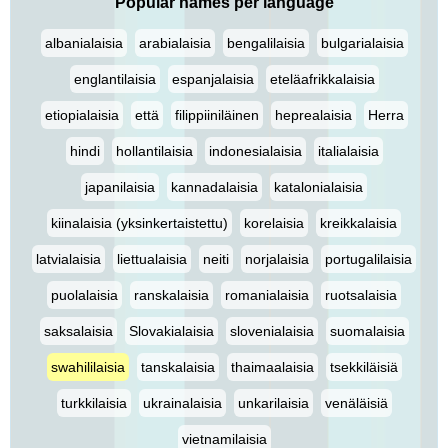
Popular names per language
albanialaisia
arabialaisia
bengalilaisia
bulgarialaisia
englantilaisia
espanjalaisia
eteläafrikkalaisia
etiopialaisia
että
filippiiniläinen
heprealaisia
Herra
hindi
hollantilaisia
indonesialaisia
italialaisia
japanilaisia
kannadalaisia
katalonialaisia
kiinalaisia (yksinkertaistettu)
korelaisia
kreikkalaisia
latvialaisia
liettualaisia
neiti
norjalaisia
portugalilaisia
puolalaisia
ranskalaisia
romanialaisia
ruotsalaisia
saksalaisia
Slovakialaisia
slovenialaisia
suomalaisia
swahililaisia
tanskalaisia
thaimaalaisia
tsekkiläisiä
turkkilaisia
ukrainalaisia
unkarilaisia
venäläisiä
vietnamilaisia