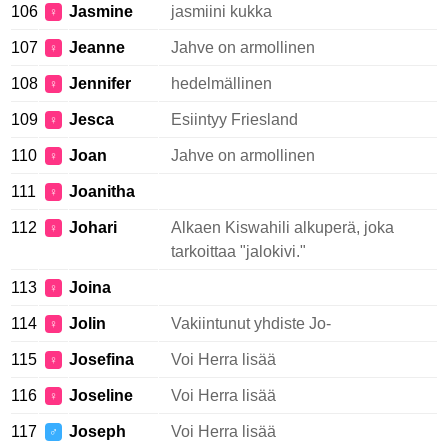
106
Jasmine
jasmiini kukka
♀
107
Jeanne
Jahve on armollinen
♀
108
Jennifer
hedelmällinen
♀
109
Jesca
Esiintyy Friesland
♀
110
Joan
Jahve on armollinen
♀
111
Joanitha
♀
112
Johari
Alkaen Kiswahili alkuperä, joka
♀
tarkoittaa "jalokivi."
113
Joina
♀
114
Jolin
Vakiintunut yhdiste Jo-
♀
115
Josefina
Voi Herra lisää
♀
116
Joseline
Voi Herra lisää
♀
117
Joseph
Voi Herra lisää
♂