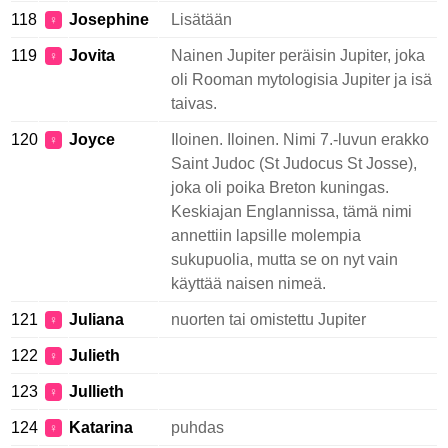
118
Josephine
Lisätään
♀
119
Jovita
Nainen Jupiter peräisin Jupiter, joka
♀
oli Rooman mytologisia Jupiter ja isä
taivas.
120
Joyce
Iloinen. Iloinen. Nimi 7.-luvun erakko
♀
Saint Judoc (St Judocus St Josse),
joka oli poika Breton kuningas.
Keskiajan Englannissa, tämä nimi
annettiin lapsille molempia
sukupuolia, mutta se on nyt vain
käyttää naisen nimeä.
121
Juliana
nuorten tai omistettu Jupiter
♀
122
Julieth
♀
123
Jullieth
♀
124
Katarina
puhdas
♀