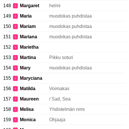
148
Margaret
helmi
♀
149
Maria
muodokas puhdistaa
♀
150
Mariam
muodokas puhdistaa
♀
151
Mariana
muodokas puhdistaa
♀
152
Marietha
♀
153
Martina
Pikku soturi
♀
154
Mary
muodokas puhdistaa
♀
155
Maryciana
♀
156
Matilda
Voimakas
♀
157
Maureen
/ Sad, Sea
♀
158
Melisa
Yhdistelmän nimi
♀
159
Monica
Ohjaaja
♀