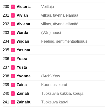
230
Victoria
Voittaja
♀
231
Vivian
vilkas, täynnä elämää
♀
232
Viviana
vilkas, täynnä elämää
♀
233
Warda
(Väri) nousi
♀
234
Wijdan
Feeling, sentimentaalisuus
♀
235
Yasinta
♀
236
Yusra
♀
237
Yusta
♀
238
Yvonne
(Arch) Yew
♀
239
Zaina
Kauneus, korut
♀
240
Zainab
Tuoksuvia kukkia, koruja
♀
241
Zainabu
Tuoksuva kasvi
♀