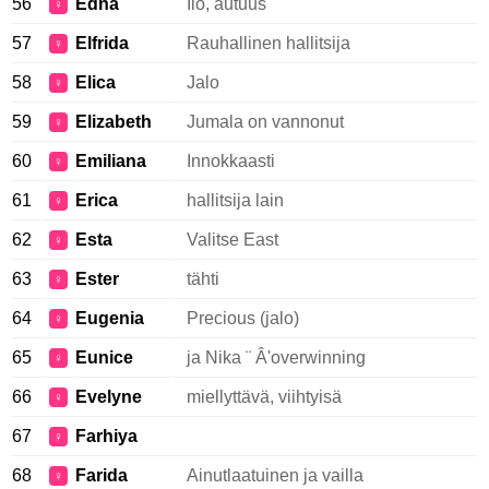
56
Edna
Ilo, autuus
♀
57
Elfrida
Rauhallinen hallitsija
♀
58
Elica
Jalo
♀
59
Elizabeth
Jumala on vannonut
♀
60
Emiliana
Innokkaasti
♀
61
Erica
hallitsija lain
♀
62
Esta
Valitse East
♀
63
Ester
tähti
♀
64
Eugenia
Precious (jalo)
♀
65
Eunice
ja Nika ¨ Â'overwinning
♀
66
Evelyne
miellyttävä, viihtyisä
♀
67
Farhiya
♀
68
Farida
Ainutlaatuinen ja vailla
♀