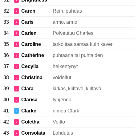
♀
32
Caren
Rein, puhdas
♀
33
Caris
armo, armo
♀
34
Carlen
Polveutuu Charles
♀
35
Caroline
tarkoittaa samaa kuin kaveri
♀
36
Cathérine
puhtaana tai puhtaiden
♀
37
Cecylia
heikentynyt
♀
38
Christina
voidellut
♀
39
Clara
kirkas, kiiltävä, kiiltävä
♀
40
Clarisa
tyhjennä
♀
41
Clarke
nimeä Clark
♂
42
Coletha
Voitto
♀
43
Consolata
Lohdutus
♀