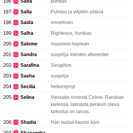
196
Sada
puhdas
♀
197
Safia
Puhdas ja vilpitön ystävä
♀
198
Saida
onnellinen
♀
199
Salha
Righteous, hurskas
♀
200
Salome
muunnos heprean
♀
201
Sandra
suojelija miesten afweerder
♀
202
Sarafina
Seraphim
♀
203
Sasha
suojelija
♀
204
Secilia
heikentynyt
♀
205
Selina
Variaatio nimestä Celine. Ranskan
♀
kielessä, latinasta peräisin oleva
tarkoitus on taivas.
206
Shadia
Hän laulaa kaunis ääni
♀
207
Shanandra