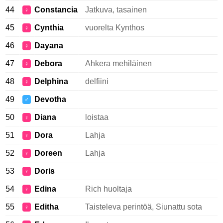
44
Constancia
Jatkuva, tasainen
♀
45
Cynthia
vuorelta Kynthos
♀
46
Dayana
♀
47
Debora
Ahkera mehiläinen
♀
48
Delphina
delfiini
♀
49
Devotha
♂
50
Diana
loistaa
♀
51
Dora
Lahja
♀
52
Doreen
Lahja
♀
53
Doris
♀
54
Edina
Rich huoltaja
♀
55
Editha
Taisteleva perintöä, Siunattu sota
♀