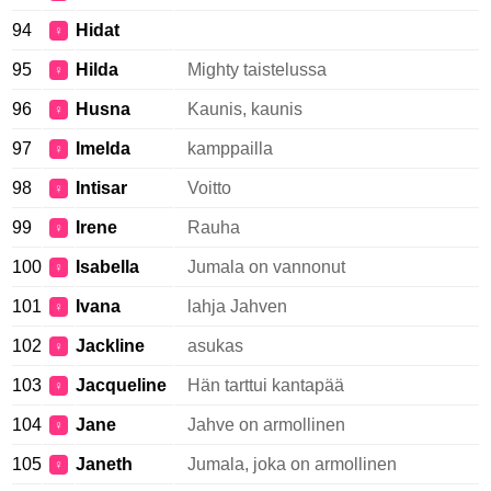
94
Hidat
♀
95
Hilda
Mighty taistelussa
♀
96
Husna
Kaunis, kaunis
♀
97
Imelda
kamppailla
♀
98
Intisar
Voitto
♀
99
Irene
Rauha
♀
100
Isabella
Jumala on vannonut
♀
101
Ivana
lahja Jahven
♀
102
Jackline
asukas
♀
103
Jacqueline
Hän tarttui kantapää
♀
104
Jane
Jahve on armollinen
♀
105
Janeth
Jumala, joka on armollinen
♀