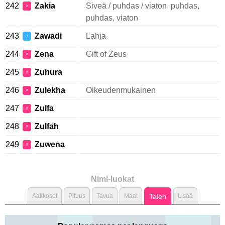
242
Zakia
Siveä / puhdas / viaton, puhdas,
♀
puhdas, viaton
243
Zawadi
Lahja
♂
244
Zena
Gift of Zeus
♀
245
Zuhura
♀
246
Zulekha
Oikeudenmukainen
♀
247
Zulfa
♀
248
Zulfah
♀
249
Zuwena
♀
Nimi-luokat
Aakkoset
Pituus
Tavua
Maat
Talen
Lisää