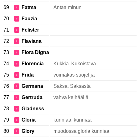
69
Fatma
Antaa minun
♀
70
Fauzia
♀
71
Felister
♀
72
Flaviana
♀
73
Flora Digna
♀
74
Florencia
Kukkia. Kukoistava
♀
75
Frida
voimakas suojelija
♀
76
Germana
Saksa. Saksasta
♀
77
Gertruda
vahva keihäällä
♀
78
Gladness
♀
79
Gloria
kunniaa, kunniaa
♀
80
Glory
muodossa gloria kunniaa
♀