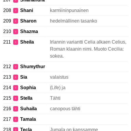
♀
208
Shani
karmiininpunainen
♀
209
Sharon
hedelmällinen tasanko
♀
210
Shazma
♀
211
Sheila
Irlannin variantti Celia alkaen Celius,
♀
Roman klaanin nimi. Muoto Cecilia:
sokea.
212
Shumythur
♀
213
Sia
valaistus
♀
214
Sophia
(Life) ja
♀
215
Stella
Tähti
♀
216
Suhaila
canopous tähti
♀
217
Tamala
♀
218
Tecla
Jumala on kanssamme
♀