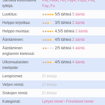
Samalta kuulostavia
Fia
,
Febe
,
Fei
,
Faye
,
Fuyu
,
Fiia
,
tyttöjä:
Fay
,
Fu
Luokitus:
5/5 tähteä
5 ääntä
Helppo kirjoittaa:
3/5 tähteä
2 ääntä
Helppo muistaa:
4.5/5 tähteä
2 ääntä
Ääntäminen:
4/5 tähteä
2 ääntä
Ääntäminen
2/5 tähteä
4 ääntä
englannin kielessä:
Ulkomaalaisten
4/5 tähteä
4 ääntä
mielipide:
Lempinimet:
Ei tietoja
Veljen nimiä:
Ei tietoja
Siskojen nimiä:
Ei tietoja
Kategoriat:
Lyhyet nimet
-
Friisiläiset nimet