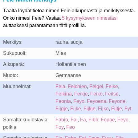
Täältä löydät tietoa nimen Feie alkuperästä ja merkityksestä.
Onko nimesi Feie? Vastaa
5 kysymykseen nimestäsi
auttaaksesi parantamaan tätä profiilia.
Merkitys:
rauha, suoja
Sukupuoli:
Mies
Alkuperä:
Hollantilainen
Muoto:
Germaanse
Muunnelmat:
Feia
,
Feichien
,
Feigel
,
Feike
,
Feikina
,
Feikje
,
Feiko
,
Feitse
,
Feonia
,
Feyo
,
Feyoena
,
Feyona
,
Fijgje
,
Fijke
,
Fijkje
,
Fijko
,
Fijtje
,
Fyt
Samalta kuulostavia
Fabio
,
Fai
,
Fa
,
Fibh
,
Foppe
,
Feyo
,
poikia:
Foy
,
Feo