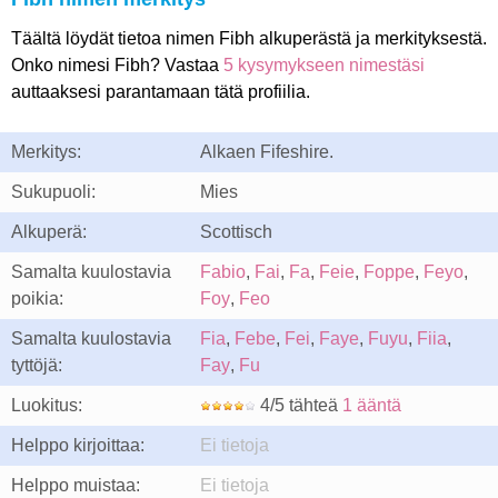
Täältä löydät tietoa nimen Fibh alkuperästä ja merkityksestä.
Onko nimesi Fibh? Vastaa
5 kysymykseen nimestäsi
auttaaksesi parantamaan tätä profiilia.
Merkitys:
Alkaen Fifeshire.
Sukupuoli:
Mies
Alkuperä:
Scottisch
Samalta kuulostavia
Fabio
,
Fai
,
Fa
,
Feie
,
Foppe
,
Feyo
,
poikia:
Foy
,
Feo
Samalta kuulostavia
Fia
,
Febe
,
Fei
,
Faye
,
Fuyu
,
Fiia
,
tyttöjä:
Fay
,
Fu
Luokitus:
4/5 tähteä
1 ääntä
Helppo kirjoittaa:
Ei tietoja
Helppo muistaa:
Ei tietoja