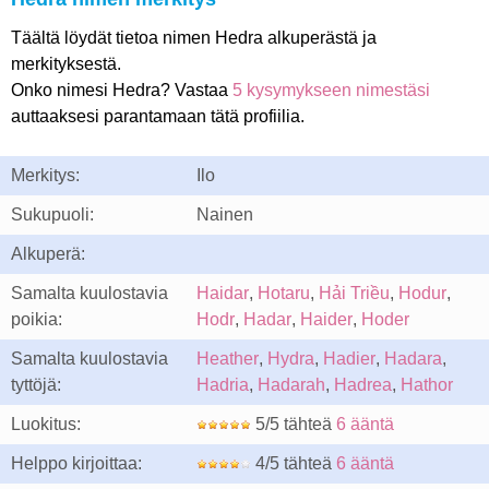
Täältä löydät tietoa nimen Hedra alkuperästä ja
merkityksestä.
Onko nimesi Hedra? Vastaa
5 kysymykseen nimestäsi
auttaaksesi parantamaan tätä profiilia.
Merkitys:
Ilo
Sukupuoli:
Nainen
Alkuperä:
Samalta kuulostavia
Haidar
,
Hotaru
,
Hải Triều
,
Hodur
,
poikia:
Hodr
,
Hadar
,
Haider
,
Hoder
Samalta kuulostavia
Heather
,
Hydra
,
Hadier
,
Hadara
,
tyttöjä:
Hadria
,
Hadarah
,
Hadrea
,
Hathor
Luokitus:
5/5 tähteä
6 ääntä
Helppo kirjoittaa:
4/5 tähteä
6 ääntä