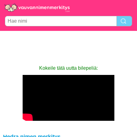
Kokeile tätä uutta bilepeliä:
Hedra nimen merkitys