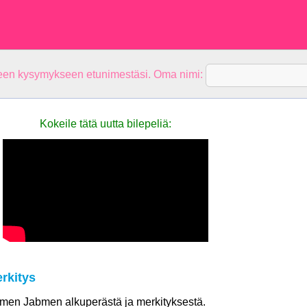
teen kysymykseen etunimestäsi. Oma nimi:
Kokeile tätä uutta bilepeliä:
rkitys
nimen Jabmen alkuperästä ja merkityksestä.