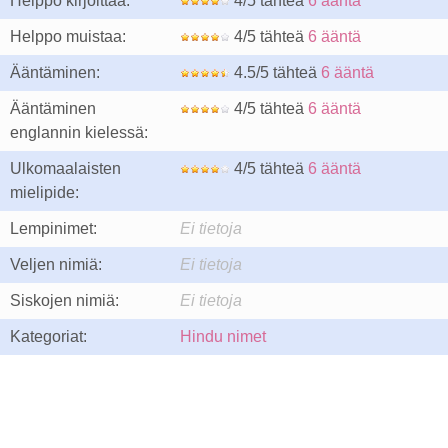
Helppo kirjoittaa:
4/5 tähteä
6 ääntä
Helppo muistaa:
4/5 tähteä
6 ääntä
Ääntäminen:
4.5/5 tähteä
6 ääntä
Ääntäminen
4/5 tähteä
6 ääntä
englannin kielessä:
Ulkomaalaisten
4/5 tähteä
6 ääntä
mielipide:
Lempinimet:
Ei tietoja
Veljen nimiä:
Ei tietoja
Siskojen nimiä:
Ei tietoja
Kategoriat:
Hindu nimet