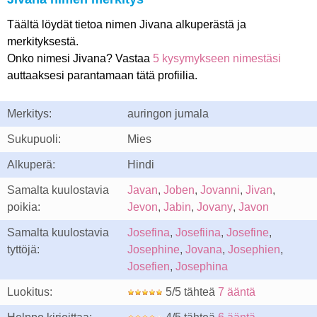
Täältä löydät tietoa nimen Jivana alkuperästä ja
merkityksestä.
Onko nimesi Jivana? Vastaa
5 kysymykseen nimestäsi
auttaaksesi parantamaan tätä profiilia.
Merkitys:
auringon jumala
Sukupuoli:
Mies
Alkuperä:
Hindi
Samalta kuulostavia
Javan
,
Joben
,
Jovanni
,
Jivan
,
poikia:
Jevon
,
Jabin
,
Jovany
,
Javon
Samalta kuulostavia
Josefina
,
Josefiina
,
Josefine
,
tyttöjä:
Josephine
,
Jovana
,
Josephien
,
Josefien
,
Josephina
Luokitus:
5/5 tähteä
7 ääntä