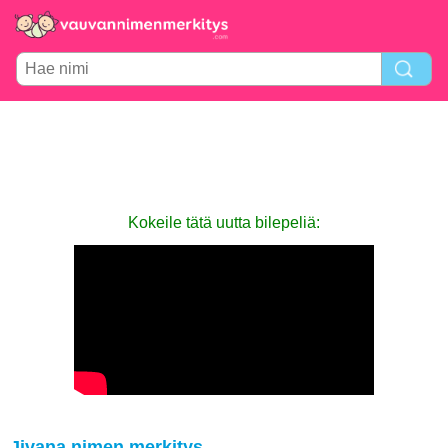
Kokeile tätä uutta bilepeliä:
Jivana nimen merkitys