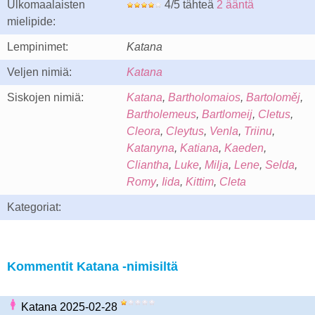
Ulkomaalaisten
4/5 tähteä
2 ääntä
mielipide:
Lempinimet:
Katana
Veljen nimiä:
Katana
Siskojen nimiä:
Katana
,
Bartholomaios
,
Bartoloměj
,
Bartholemeus
,
Bartlomeij
,
Cletus
,
Cleora
,
Cleytus
,
Venla
,
Triinu
,
Katanyna
,
Katiana
,
Kaeden
,
Cliantha
,
Luke
,
Milja
,
Lene
,
Selda
,
Romy
,
Iida
,
Kittim
,
Cleta
Kategoriat:
Kommentit Katana -nimisiltä
Katana 2025-02-28