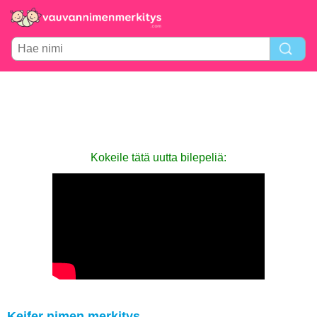
Kokeile tätä uutta bilepeliä:
Keifer nimen merkitys