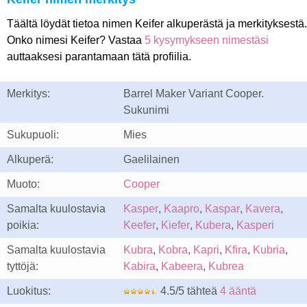
Täältä löydät tietoa nimen Keifer alkuperästä ja merkityksestä.
Onko nimesi Keifer? Vastaa
5 kysymykseen nimestäsi
auttaaksesi parantamaan tätä profiilia.
Merkitys:
Barrel Maker Variant Cooper.
Sukunimi
Sukupuoli:
Mies
Alkuperä:
Gaelilainen
Muoto:
Cooper
Samalta kuulostavia
Kasper
,
Kaapro
,
Kaspar
,
Kavera
,
poikia:
Keefer
,
Kiefer
,
Kubera
,
Kasperi
Samalta kuulostavia
Kubra
,
Kobra
,
Kapri
,
Kfira
,
Kubria
,
tyttöjä:
Kabira
,
Kabeera
,
Kubrea
Luokitus:
4.5/5 tähteä
4 ääntä