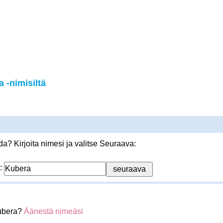
 -nimisiltä
? Kirjoita nimesi ja valitse Seuraava:
:
ubera?
Äänestä nimeäsi