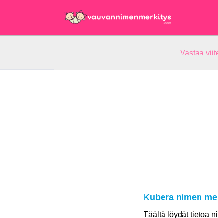
Vastaa vii
Kubera nimen mer
Täältä löydät tietoa 