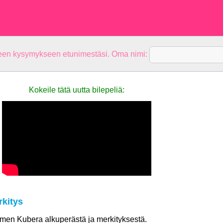
teen kysymykseen etunimestäsi. Oma nimi:
Kokeile tätä uutta bilepeliä:
kitys
nimen Kubera alkuperästä ja merkityksestä.