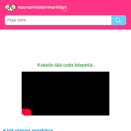
Kokeile tätä uutta bilepeliä:
Kirit nimen merkitys