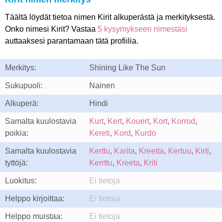
Täältä löydät tietoa nimen Kirit alkuperästä ja merkityksestä.
Onko nimesi Kirit? Vastaa
5 kysymykseen nimestäsi
auttaaksesi parantamaan tätä profiilia.
Merkitys:
Shining Like The Sun
Sukupuoli:
Nainen
Alkuperä:
Hindi
Samalta kuulostavia
Kurt
,
Kert
,
Kouert
,
Kort
,
Korrod
,
poikia:
Kereti
,
Kord
,
Kurdo
Samalta kuulostavia
Kerttu
,
Karita
,
Kreetta
,
Kertuu
,
Kirti
,
tyttöjä:
Kerrttu
,
Kreeta
,
Kriti
Luokitus:
Ei tietoja
Helppo kirjoittaa:
Ei tietoja
Helppo muistaa:
Ei tietoja