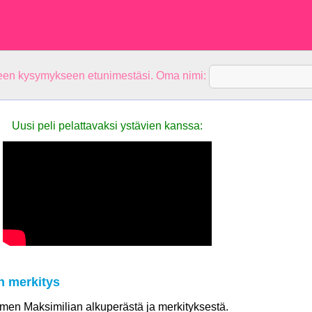
teen kysymykseen etunimestäsi. Oma nimi:
Uusi peli pelattavaksi ystävien kanssa:
n merkitys
nimen Maksimilian alkuperästä ja merkityksestä.