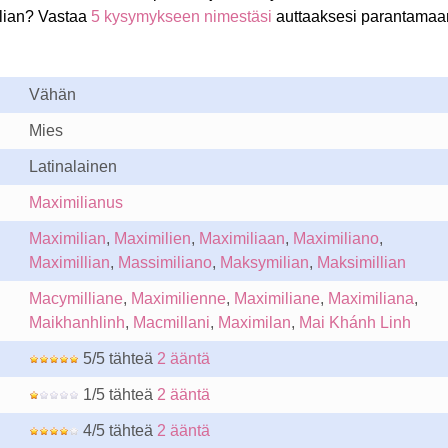
lian? Vastaa
5 kysymykseen nimestäsi
auttaaksesi parantamaa
Vähän
Mies
Latinalainen
Maximilianus
Maximilian
,
Maximilien
,
Maximiliaan
,
Maximiliano
,
Maximillian
,
Massimiliano
,
Maksymilian
,
Maksimillian
Macymilliane
,
Maximilienne
,
Maximiliane
,
Maximiliana
,
Maikhanhlinh
,
Macmillani
,
Maximilan
,
Mai Khánh Linh
5/5 tähteä
2 ääntä
1/5 tähteä
2 ääntä
4/5 tähteä
2 ääntä