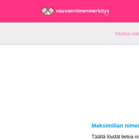
Vastaa vii
Maksimilian nime
Täältä löydät tietoa 