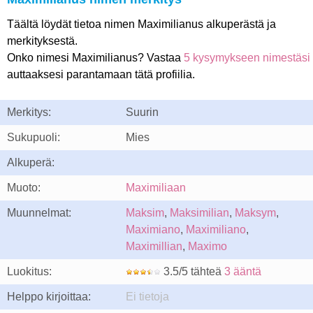
Täältä löydät tietoa nimen Maximilianus alkuperästä ja
merkityksestä.
Onko nimesi Maximilianus? Vastaa
5 kysymykseen nimestäsi
auttaaksesi parantamaan tätä profiilia.
Merkitys:
Suurin
Sukupuoli:
Mies
Alkuperä:
Muoto:
Maximiliaan
Muunnelmat:
Maksim
,
Maksimilian
,
Maksym
,
Maximiano
,
Maximiliano
,
Maximillian
,
Maximo
Luokitus:
3.5/5 tähteä
3 ääntä
Helppo kirjoittaa:
Ei tietoja