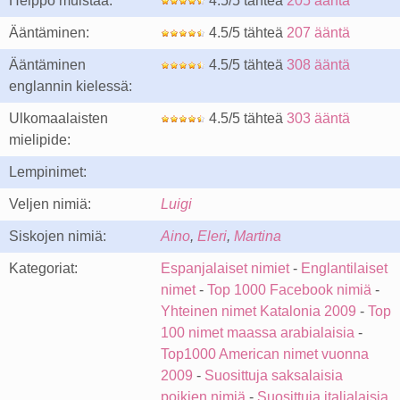
Helppo muistaa:
4.5/5 tähteä
205 ääntä
Ääntäminen:
4.5/5 tähteä
207 ääntä
Ääntäminen
4.5/5 tähteä
308 ääntä
englannin kielessä:
Ulkomaalaisten
4.5/5 tähteä
303 ääntä
mielipide:
Lempinimet:
Veljen nimiä:
Luigi
Siskojen nimiä:
Aino
,
Eleri
,
Martina
Kategoriat:
Espanjalaiset nimiet
-
Englantilaiset
nimet
-
Top 1000 Facebook nimiä
-
Yhteinen nimet Katalonia 2009
-
Top
100 nimet maassa arabialaisia
-
Top1000 American nimet vuonna
2009
-
Suosittuja saksalaisia
poikien nimiä
-
Suosittuja italialaisia