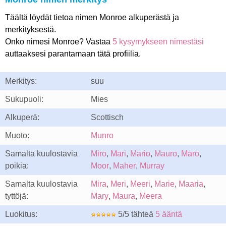
Täältä löydät tietoa nimen Monroe alkuperästä ja
merkityksestä.
Onko nimesi Monroe? Vastaa
5 kysymykseen nimestäsi
auttaaksesi parantamaan tätä profiilia.
Merkitys:
suu
Sukupuoli:
Mies
Alkuperä:
Scottisch
Muoto:
Munro
Samalta kuulostavia
Miro
,
Mari
,
Mario
,
Mauro
,
Maro
,
poikia:
Moor
,
Maher
,
Murray
Samalta kuulostavia
Mira
,
Meri
,
Meeri
,
Marie
,
Maaria
,
tyttöjä:
Mary
,
Maura
,
Meera
Luokitus:
5/5 tähteä
5 ääntä